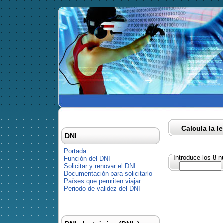
Calcula la l
DNI
Portada
Introduce los 8 
Función del DNI
Solicitar y renovar el DNI
Documentación para solicitarlo
Países que permiten viajar
Periodo de validez del DNI