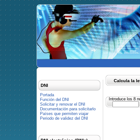
Calcula la l
DNI
Portada
Introduce los 8 
Función del DNI
Solicitar y renovar el DNI
Documentación para solicitarlo
Países que permiten viajar
Periodo de validez del DNI