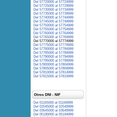
Del 57720000 al 57724999
Del 57725000 al 57729999
Del 57730000 al 57734999
Del 57735000 al 57739999
Del 57740000 al 57744999
Del 57745000 al 57749999
Del 57750000 al 57754999
Del 57755000 al 57759999
Del 57760000 al 57764999
Del 57765000 al 57769999
Del 57770000 al 57774999
Del 57775000 al 57779999
Del 57780000 al 57784999
Del 57785000 al 57789999
Del 57790000 al 57794999
Del 57795000 al 57799999
Del 57800000 al 57804999
Del 57805000 al 57809999
Del 57810000 al 57814999
Del 57815000 al 57819999
Otros DNI - NIF
Del 01165000 al 01169999
Del 02545000 al 02549999
Del 03645000 al 03649999
Del 05190000 al 05194999