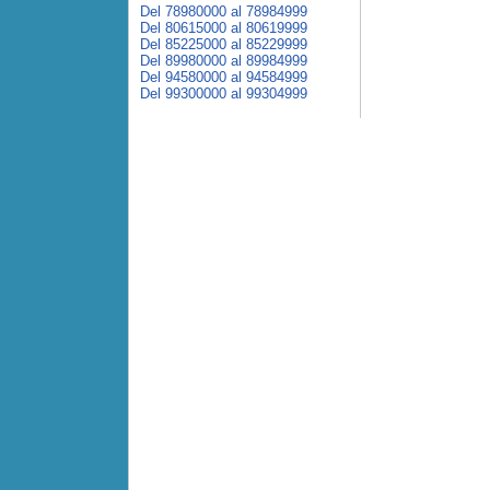
Del 78980000 al 78984999
Del 80615000 al 80619999
Del 85225000 al 85229999
Del 89980000 al 89984999
Del 94580000 al 94584999
Del 99300000 al 99304999