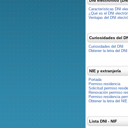
DNI electrónico (DN
Características DNI ele
¿Qué es el DNI electró
Ventajas del DNI electr
Curiosidades del D
Curiosidades del DNI
Obtener la letra del DNI
NIE y extranjería
Portada
Permiso residencia
Solicitud permiso resid
Renovación permiso res
Permiso residencia pe
Obtener la letra del NIE
Lista DNI - NIF