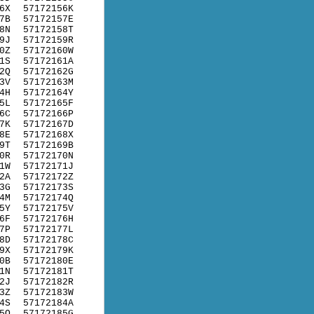
6X
57172156K
7B
57172157E
8N
57172158T
9J
57172159R
0Z
57172160W
1S
57172161A
2Q
57172162G
3V
57172163M
4H
57172164Y
5L
57172165F
6C
57172166P
7K
57172167D
8E
57172168X
9T
57172169B
0R
57172170N
1W
57172171J
2A
57172172Z
3G
57172173S
4M
57172174Q
5Y
57172175V
6F
57172176H
7P
57172177L
8D
57172178C
9X
57172179K
0B
57172180E
1N
57172181T
2J
57172182R
3Z
57172183W
4S
57172184A
5Q
57172185G