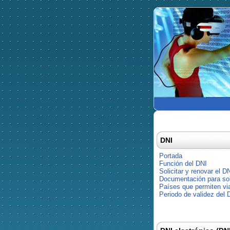
DNI
Portada
Función del DNI
Solicitar y renovar el D
Documentación para soli
Países que permiten via
Periodo de validez del 