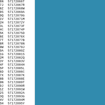
6N
57172066T
7J
57172067R
8Z
57172068W
9S
57172069A
0Q
57172070G
1V
57172071M
2H
57172072Y
3L
57172073F
4C
57172074P
5K
57172075D
6E
57172076X
7T
57172077B
8R
57172078N
9W
57172079J
0A
57172080Z
1G
57172081S
2M
57172082Q
3Y
57172083V
4F
57172084H
5P
57172085L
6D
57172086C
7X
57172087K
8B
57172088E
9N
57172089T
0J
57172090R
1Z
57172091W
2S
57172092A
3Q
57172093G
4V
57172094M
5H
57172095Y