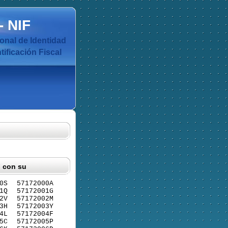
-
NIF
nal de Identidad
ificación Fiscal
F con su
0S
57172000A
1Q
57172001G
2V
57172002M
3H
57172003Y
4L
57172004F
5C
57172005P