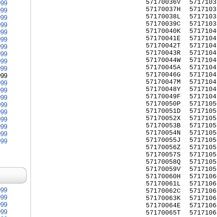
57170036V
5717103
999
57170037H
5717103
999
57170038L
5717103
999
57170039C
5717103
999
57170040K
5717104
999
57170041E
5717104
999
57170042T
5717104
999
57170043R
5717104
999
57170044W
5717104
999
57170045A
5717104
999
57170046G
5717104
999
57170047M
5717104
999
57170048Y
5717104
999
57170049F
5717104
999
57170050P
5717105
999
57170051D
5717105
999
57170052X
5717105
999
57170053B
5717105
999
57170054N
5717105
999
57170055J
5717105
999
57170056Z
5717105
57170057S
5717105
57170058Q
5717105
57170059V
5717105
57170060H
5717106
57170061L
5717106
999
57170062C
5717106
999
57170063K
5717106
999
57170064E
5717106
999
57170065T
5717106