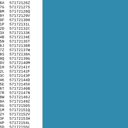
6A
57172126Z
7G
57172127S
8M
57172128Q
9Y
57172129V
0F
57172130H
1P
57172131L
2D
57172132C
3X
57172133K
4B
57172134E
5N
57172135T
6J
57172136R
7Z
57172137W
8S
57172138A
9Q
57172139G
0V
57172140M
1H
57172141Y
2L
57172142F
3C
57172143P
4K
57172144D
5E
57172145X
6T
57172146B
7R
57172147N
8W
57172148J
9A
57172149Z
0G
57172150S
1M
57172151Q
2Y
57172152V
3F
57172153H
4P
57172154L
5D
57172155C