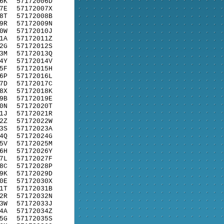
6K
57172006D
7E
57172007X
8T
57172008B
9R
57172009N
0W
57172010J
1A
57172011Z
2G
57172012S
3M
57172013Q
4Y
57172014V
5F
57172015H
6P
57172016L
7D
57172017C
8X
57172018K
9B
57172019E
0N
57172020T
1J
57172021R
2Z
57172022W
3S
57172023A
4Q
57172024G
5V
57172025M
6H
57172026Y
7L
57172027F
8C
57172028P
9K
57172029D
0E
57172030X
1T
57172031B
2R
57172032N
3W
57172033J
4A
57172034Z
5G
57172035S