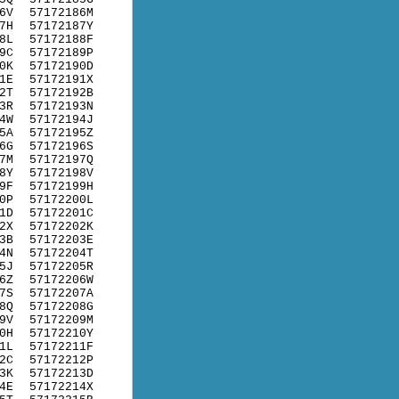
6V
57172186M
7H
57172187Y
8L
57172188F
9C
57172189P
0K
57172190D
1E
57172191X
2T
57172192B
3R
57172193N
4W
57172194J
5A
57172195Z
6G
57172196S
7M
57172197Q
8Y
57172198V
9F
57172199H
0P
57172200L
1D
57172201C
2X
57172202K
3B
57172203E
4N
57172204T
5J
57172205R
6Z
57172206W
7S
57172207A
8Q
57172208G
9V
57172209M
0H
57172210Y
1L
57172211F
2C
57172212P
3K
57172213D
4E
57172214X