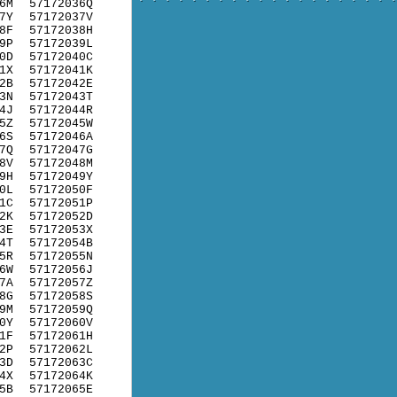
6M
57172036Q
7Y
57172037V
8F
57172038H
9P
57172039L
0D
57172040C
1X
57172041K
2B
57172042E
3N
57172043T
4J
57172044R
5Z
57172045W
6S
57172046A
7Q
57172047G
8V
57172048M
9H
57172049Y
0L
57172050F
1C
57172051P
2K
57172052D
3E
57172053X
4T
57172054B
5R
57172055N
6W
57172056J
7A
57172057Z
8G
57172058S
9M
57172059Q
0Y
57172060V
1F
57172061H
2P
57172062L
3D
57172063C
4X
57172064K
5B
57172065E