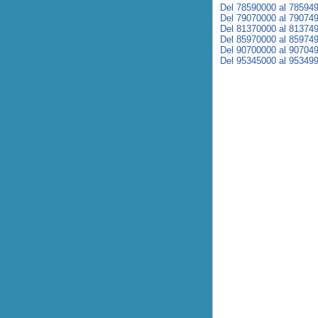
Del 78590000 al 78594
Del 79070000 al 79074
Del 81370000 al 81374
Del 85970000 al 85974
Del 90700000 al 90704
Del 95345000 al 95349