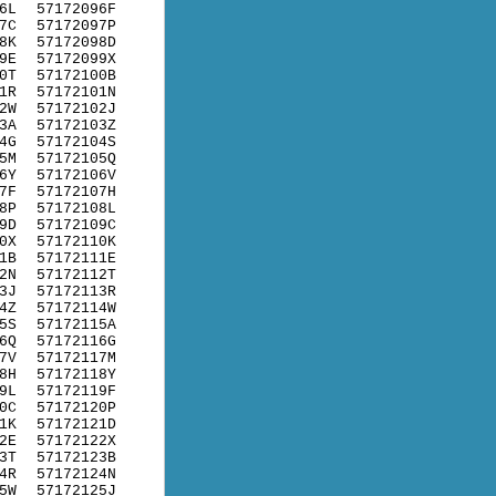
6L
57172096F
7C
57172097P
8K
57172098D
9E
57172099X
0T
57172100B
1R
57172101N
2W
57172102J
3A
57172103Z
4G
57172104S
5M
57172105Q
6Y
57172106V
7F
57172107H
8P
57172108L
9D
57172109C
0X
57172110K
1B
57172111E
2N
57172112T
3J
57172113R
4Z
57172114W
5S
57172115A
6Q
57172116G
7V
57172117M
8H
57172118Y
9L
57172119F
0C
57172120P
1K
57172121D
2E
57172122X
3T
57172123B
4R
57172124N
5W
57172125J