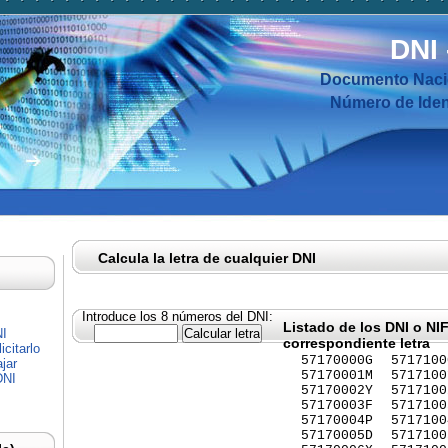
DNI
Documento Nacio
Número de Ident
Calcula la letra de cualquier DNI
Introduce los 8 números del DNI:
Listado de los DNI o NI
NI
correspondiente letra
citarlo
57170000G
5717100
jar
57170001M
5717100
DNI
57170002Y
5717100
57170003F
5717100
57170004P
5717100
57170005D
5717100