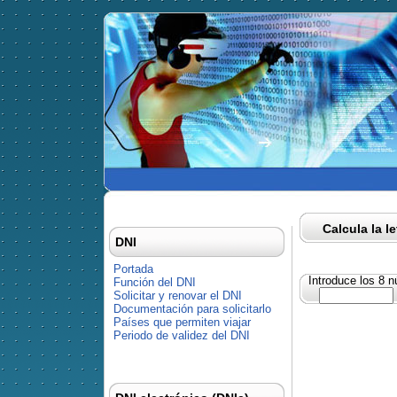
Calcula la l
DNI
Portada
Introduce los 8 
Función del DNI
Solicitar y renovar el DNI
Documentación para solicitarlo
Países que permiten viajar
Periodo de validez del DNI