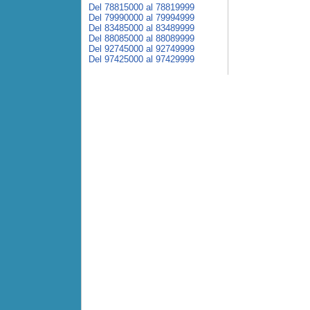
Del 78815000 al 78819999
Del 79990000 al 79994999
Del 83485000 al 83489999
Del 88085000 al 88089999
Del 92745000 al 92749999
Del 97425000 al 97429999