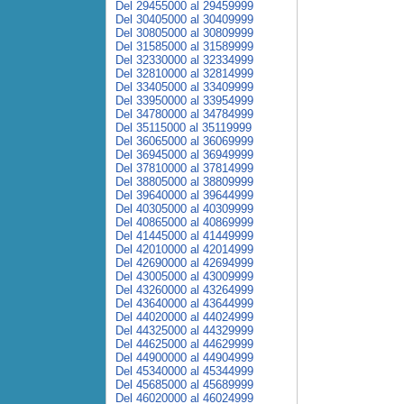
Del 29455000 al 29459999
Del 30405000 al 30409999
Del 30805000 al 30809999
Del 31585000 al 31589999
Del 32330000 al 32334999
Del 32810000 al 32814999
Del 33405000 al 33409999
Del 33950000 al 33954999
Del 34780000 al 34784999
Del 35115000 al 35119999
Del 36065000 al 36069999
Del 36945000 al 36949999
Del 37810000 al 37814999
Del 38805000 al 38809999
Del 39640000 al 39644999
Del 40305000 al 40309999
Del 40865000 al 40869999
Del 41445000 al 41449999
Del 42010000 al 42014999
Del 42690000 al 42694999
Del 43005000 al 43009999
Del 43260000 al 43264999
Del 43640000 al 43644999
Del 44020000 al 44024999
Del 44325000 al 44329999
Del 44625000 al 44629999
Del 44900000 al 44904999
Del 45340000 al 45344999
Del 45685000 al 45689999
Del 46020000 al 46024999