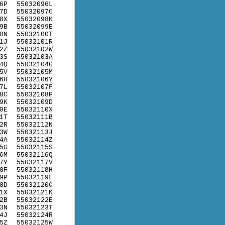
6P
55032096L
7D
55032097C
8X
55032098K
9B
55032099E
0N
55032100T
1J
55032101R
2Z
55032102W
3S
55032103A
4Q
55032104G
5V
55032105M
6H
55032106Y
7L
55032107F
8C
55032108P
9K
55032109D
0E
55032110X
1T
55032111B
2R
55032112N
3W
55032113J
4A
55032114Z
5G
55032115S
6M
55032116Q
7Y
55032117V
8F
55032118H
9P
55032119L
0D
55032120C
1X
55032121K
2B
55032122E
3N
55032123T
4J
55032124R
5Z
55032125W