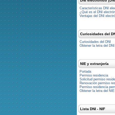
DNI electrónico (DN
Características DNI ele
¿Qué es el DNI electró
Ventajas del DNI electr
Curiosidades del D
Curiosidades del DNI
Obtener la letra del DNI
NIE y extranjería
Portada
Permiso residencia
Solicitud permiso resid
Renovación permiso res
Permiso residencia pe
Obtener la letra del NIE
Lista DNI - NIF