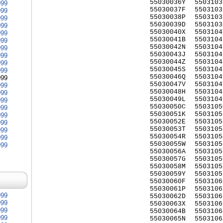
55030036Y
5503103
999
55030037F
5503103
999
55030038P
5503103
999
55030039D
5503103
999
55030040X
5503104
999
55030041B
5503104
999
55030042N
5503104
999
55030043J
5503104
999
55030044Z
5503104
999
55030045S
5503104
999
55030046Q
5503104
999
55030047V
5503104
999
55030048H
5503104
999
55030049L
5503104
999
55030050C
5503105
999
55030051K
5503105
999
55030052E
5503105
999
55030053T
5503105
999
55030054R
5503105
999
55030055W
5503105
999
55030056A
5503105
55030057G
5503105
55030058M
5503105
55030059Y
5503105
55030060F
5503106
55030061P
5503106
999
55030062D
5503106
999
55030063X
5503106
999
55030064B
5503106
999
55030065N
5503106