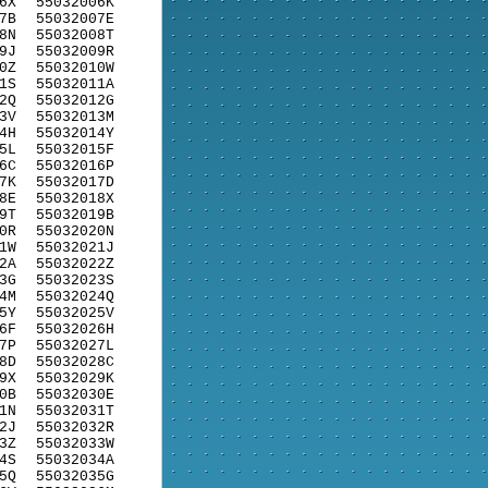
6X
55032006K
7B
55032007E
8N
55032008T
9J
55032009R
0Z
55032010W
1S
55032011A
2Q
55032012G
3V
55032013M
4H
55032014Y
5L
55032015F
6C
55032016P
7K
55032017D
8E
55032018X
9T
55032019B
0R
55032020N
1W
55032021J
2A
55032022Z
3G
55032023S
4M
55032024Q
5Y
55032025V
6F
55032026H
7P
55032027L
8D
55032028C
9X
55032029K
0B
55032030E
1N
55032031T
2J
55032032R
3Z
55032033W
4S
55032034A
5Q
55032035G