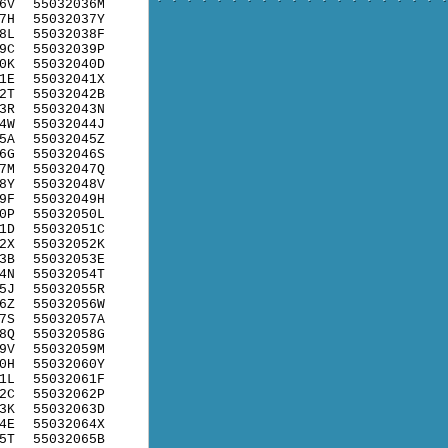
6V
55032036M
7H
55032037Y
8L
55032038F
9C
55032039P
0K
55032040D
1E
55032041X
2T
55032042B
3R
55032043N
4W
55032044J
5A
55032045Z
6G
55032046S
7M
55032047Q
8Y
55032048V
9F
55032049H
0P
55032050L
1D
55032051C
2X
55032052K
3B
55032053E
4N
55032054T
5J
55032055R
6Z
55032056W
7S
55032057A
8Q
55032058G
9V
55032059M
0H
55032060Y
1L
55032061F
2C
55032062P
3K
55032063D
4E
55032064X
5T
55032065B