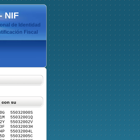
-
NIF
nal de Identidad
ificación Fiscal
F con su
0G
55032000S
1M
55032001Q
2Y
55032002V
3F
55032003H
4P
55032004L
5D
55032005C