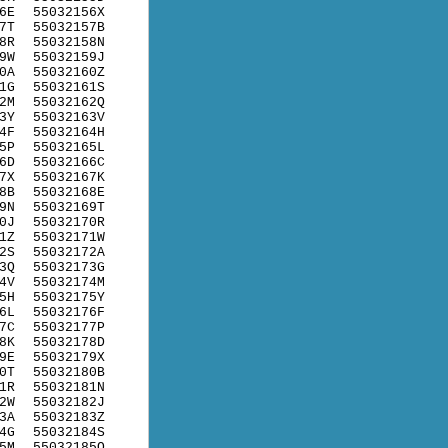
6E
55032156X
7T
55032157B
8R
55032158N
9W
55032159J
0A
55032160Z
1G
55032161S
2M
55032162Q
3Y
55032163V
4F
55032164H
5P
55032165L
6D
55032166C
7X
55032167K
8B
55032168E
9N
55032169T
0J
55032170R
1Z
55032171W
2S
55032172A
3Q
55032173G
4V
55032174M
5H
55032175Y
6L
55032176F
7C
55032177P
8K
55032178D
9E
55032179X
0T
55032180B
1R
55032181N
2W
55032182J
3A
55032183Z
4G
55032184S
5M
55032185Q