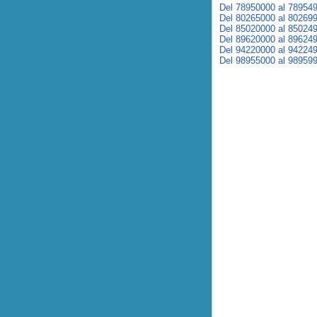
Del 78950000 al 78954
Del 80265000 al 80269
Del 85020000 al 85024
Del 89620000 al 89624
Del 94220000 al 94224
Del 98955000 al 98959