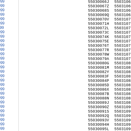
999
55030066J
5503106
999
55030067Z
5503106
999
55030068S
5503106
999
55030069Q
5503106
999
55030070V
5503107
999
55030071H
5503107
999
55030072L
5503107
999
55030073C
5503107
999
55030074K
5503107
999
55030075E
5503107
999
55030076T
5503107
999
55030077R
5503107
999
55030078W
5503107
999
55030079A
5503107
999
55030080G
5503108
999
55030081M
5503108
999
55030082Y
5503108
999
55030083F
5503108
999
55030084P
5503108
999
55030085D
5503108
999
55030086X
5503108
999
55030087B
5503108
999
55030088N
5503108
999
55030089J
5503108
999
55030090Z
5503109
999
55030091S
5503109
999
55030092Q
5503109
999
55030093V
5503109
999
55030094H
5503109
999
55030095L
5503109