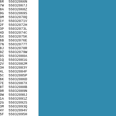
6R
55032066N
7W
55032067J
8A
55032068Z
9G
55032069S
0M
55032070Q
1Y
55032071V
2F
55032072H
3P
55032073L
4D
55032074C
5X
55032075K
6B
55032076E
7N
55032077T
8J
55032078R
9Z
55032079W
0S
55032080A
1Q
55032081G
2V
55032082M
3H
55032083Y
4L
55032084F
5C
55032085P
6K
55032086D
7E
55032087X
8T
55032088B
9R
55032089N
0W
55032090J
1A
55032091Z
2G
55032092S
3M
55032093Q
4Y
55032094V
5F
55032095H