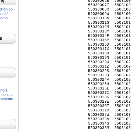
Ie)
55030006E
5503100
55030007T
5503100
ctrónico
55030008R
5503100
nico?
55030009W
5503100
ónico
55030010A
5503101
55030011G
5503101
55030012M
5503101
55030013Y
5503101
55030014F
5503101
NI
55030015P
5503101
55030016D
5503101
55030017X
5503101
55030018B
5503101
55030019N
5503101
55030020J
5503102
55030021Z
5503102
55030022S
5503102
55030023Q
5503102
55030024V
5503102
55030025H
5503102
55030026L
5503102
encia
55030027C
5503102
idencia
55030028K
5503102
rmanente
55030029E
5503102
55030030T
5503103
55030031R
5503103
55030032W
5503103
55030033A
5503103
55030034G
5503103
55030035M
5503103