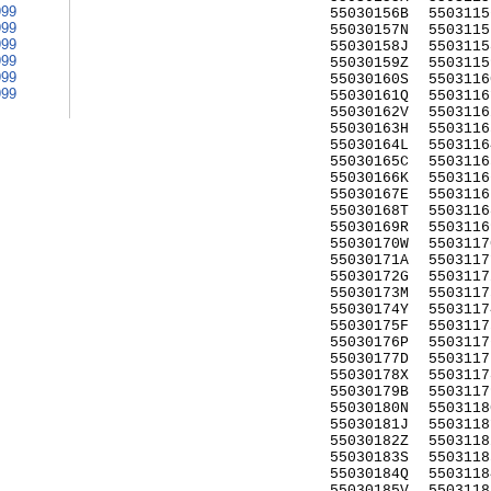
999
55030156B
5503115
999
55030157N
5503115
999
55030158J
5503115
999
55030159Z
5503115
999
55030160S
5503116
999
55030161Q
5503116
55030162V
5503116
55030163H
5503116
55030164L
5503116
55030165C
5503116
55030166K
5503116
55030167E
5503116
55030168T
5503116
55030169R
5503116
55030170W
5503117
55030171A
5503117
55030172G
5503117
55030173M
5503117
55030174Y
5503117
55030175F
5503117
55030176P
5503117
55030177D
5503117
55030178X
5503117
55030179B
5503117
55030180N
5503118
55030181J
5503118
55030182Z
5503118
55030183S
5503118
55030184Q
5503118
55030185V
5503118