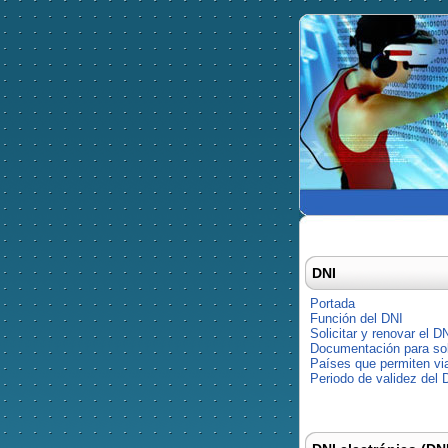
DNI
Portada
Función del DNI
Solicitar y renovar el D
Documentación para soli
Países que permiten via
Periodo de validez del 