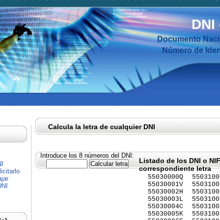
DNI
Documento Nacio
Número de Ident
Calcula la letra de cualquier DNI
Introduce los 8 números del DNI:
Listado de los DNI o NI
NI
correspondiente letra
citarlo
55030000Q
5503100
jar
55030001V
5503100
DNI
55030002H
5503100
55030003L
5503100
55030004C
5503100
55030005K
5503100