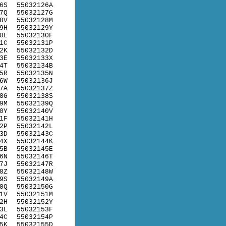
6S
55032126A
7Q
55032127G
8V
55032128M
9H
55032129Y
0L
55032130F
1C
55032131P
2K
55032132D
3E
55032133X
4T
55032134B
5R
55032135N
6W
55032136J
7A
55032137Z
8G
55032138S
9M
55032139Q
0Y
55032140V
1F
55032141H
2P
55032142L
3D
55032143C
4X
55032144K
5B
55032145E
6N
55032146T
7J
55032147R
8Z
55032148W
9S
55032149A
0Q
55032150G
1V
55032151M
2H
55032152Y
3L
55032153F
4C
55032154P
5K
55032155D