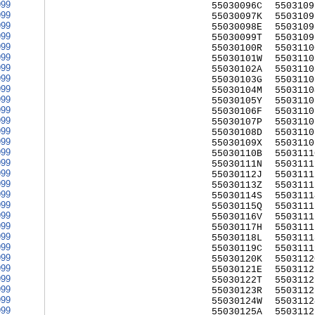
999
55030096C
5503109
999
55030097K
5503109
999
55030098E
5503109
999
55030099T
5503109
999
55030100R
5503110
999
55030101W
5503110
999
55030102A
5503110
999
55030103G
5503110
999
55030104M
5503110
999
55030105Y
5503110
999
55030106F
5503110
999
55030107P
5503110
999
55030108D
5503110
999
55030109X
5503110
999
55030110B
5503111
999
55030111N
5503111
999
55030112J
5503111
999
55030113Z
5503111
999
55030114S
5503111
999
55030115Q
5503111
999
55030116V
5503111
999
55030117H
5503111
999
55030118L
5503111
999
55030119C
5503111
999
55030120K
5503112
999
55030121E
5503112
999
55030122T
5503112
999
55030123R
5503112
999
55030124W
5503112
999
55030125A
5503112