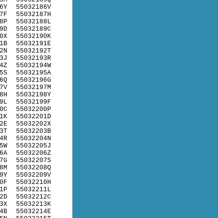
6Y
55032186V
7F
55032187H
8P
55032188L
9D
55032189C
0X
55032190K
1B
55032191E
2N
55032192T
3J
55032193R
4Z
55032194W
5S
55032195A
6Q
55032196G
7V
55032197M
8H
55032198Y
9L
55032199F
0C
55032200P
1K
55032201D
2E
55032202X
3T
55032203B
4R
55032204N
5W
55032205J
6A
55032206Z
7G
55032207S
8M
55032208Q
9Y
55032209V
0F
55032210H
1P
55032211L
2D
55032212C
3X
55032213K
4B
55032214E