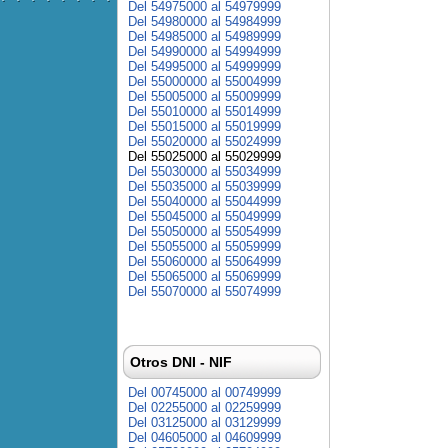
Del 54975000 al 54979999
Del 54980000 al 54984999
Del 54985000 al 54989999
Del 54990000 al 54994999
Del 54995000 al 54999999
Del 55000000 al 55004999
Del 55005000 al 55009999
Del 55010000 al 55014999
Del 55015000 al 55019999
Del 55020000 al 55024999
Del 55025000 al 55029999
Del 55030000 al 55034999
Del 55035000 al 55039999
Del 55040000 al 55044999
Del 55045000 al 55049999
Del 55050000 al 55054999
Del 55055000 al 55059999
Del 55060000 al 55064999
Del 55065000 al 55069999
Del 55070000 al 55074999
Otros DNI - NIF
Del 00745000 al 00749999
Del 02255000 al 02259999
Del 03125000 al 03129999
Del 04605000 al 04609999