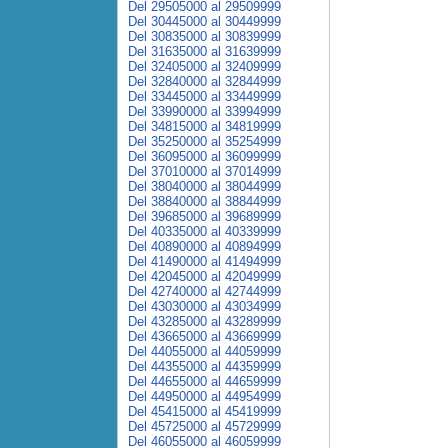
Del 29505000 al 29509999
Del 30445000 al 30449999
Del 30835000 al 30839999
Del 31635000 al 31639999
Del 32405000 al 32409999
Del 32840000 al 32844999
Del 33445000 al 33449999
Del 33990000 al 33994999
Del 34815000 al 34819999
Del 35250000 al 35254999
Del 36095000 al 36099999
Del 37010000 al 37014999
Del 38040000 al 38044999
Del 38840000 al 38844999
Del 39685000 al 39689999
Del 40335000 al 40339999
Del 40890000 al 40894999
Del 41490000 al 41494999
Del 42045000 al 42049999
Del 42740000 al 42744999
Del 43030000 al 43034999
Del 43285000 al 43289999
Del 43665000 al 43669999
Del 44055000 al 44059999
Del 44355000 al 44359999
Del 44655000 al 44659999
Del 44950000 al 44954999
Del 45415000 al 45419999
Del 45725000 al 45729999
Del 46055000 al 46059999