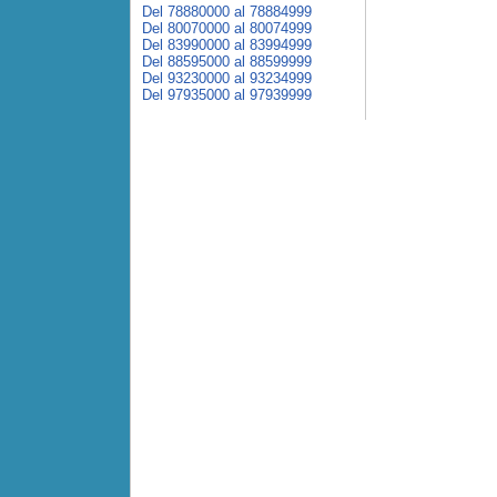
Del 78880000 al 78884999
Del 80070000 al 80074999
Del 83990000 al 83994999
Del 88595000 al 88599999
Del 93230000 al 93234999
Del 97935000 al 97939999