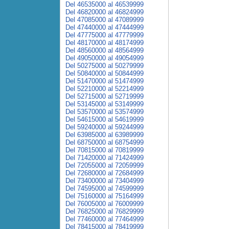
Del 46535000 al 46539999
Del 46820000 al 46824999
Del 47085000 al 47089999
Del 47440000 al 47444999
Del 47775000 al 47779999
Del 48170000 al 48174999
Del 48560000 al 48564999
Del 49050000 al 49054999
Del 50275000 al 50279999
Del 50840000 al 50844999
Del 51470000 al 51474999
Del 52210000 al 52214999
Del 52715000 al 52719999
Del 53145000 al 53149999
Del 53570000 al 53574999
Del 54615000 al 54619999
Del 59240000 al 59244999
Del 63985000 al 63989999
Del 68750000 al 68754999
Del 70815000 al 70819999
Del 71420000 al 71424999
Del 72055000 al 72059999
Del 72680000 al 72684999
Del 73400000 al 73404999
Del 74595000 al 74599999
Del 75160000 al 75164999
Del 76005000 al 76009999
Del 76825000 al 76829999
Del 77460000 al 77464999
Del 78415000 al 78419999