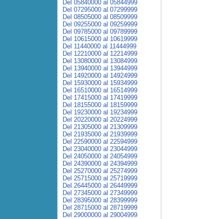
Del 05840000 al 05844999
Del 07295000 al 07299999
Del 08505000 al 08509999
Del 09255000 al 09259999
Del 09785000 al 09789999
Del 10615000 al 10619999
Del 11440000 al 11444999
Del 12210000 al 12214999
Del 13080000 al 13084999
Del 13940000 al 13944999
Del 14920000 al 14924999
Del 15930000 al 15934999
Del 16510000 al 16514999
Del 17415000 al 17419999
Del 18155000 al 18159999
Del 19230000 al 19234999
Del 20220000 al 20224999
Del 21305000 al 21309999
Del 21935000 al 21939999
Del 22590000 al 22594999
Del 23040000 al 23044999
Del 24050000 al 24054999
Del 24390000 al 24394999
Del 25270000 al 25274999
Del 25715000 al 25719999
Del 26445000 al 26449999
Del 27345000 al 27349999
Del 28395000 al 28399999
Del 28715000 al 28719999
Del 29000000 al 29004999