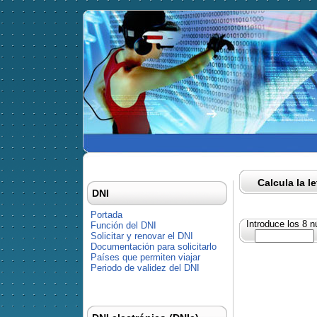
Calcula la l
DNI
Portada
Introduce los 8 
Función del DNI
Solicitar y renovar el DNI
Documentación para solicitarlo
Países que permiten viajar
Periodo de validez del DNI