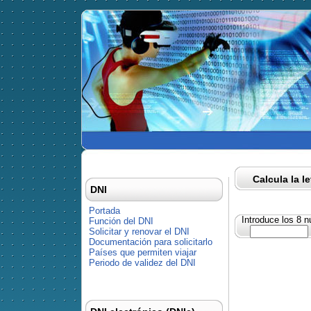
Calcula la l
DNI
Portada
Introduce los 8 
Función del DNI
Solicitar y renovar el DNI
Documentación para solicitarlo
Países que permiten viajar
Periodo de validez del DNI