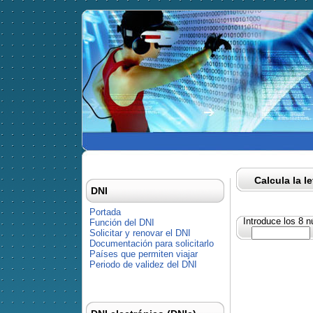
Calcula la l
DNI
Portada
Introduce los 8 
Función del DNI
Solicitar y renovar el DNI
Documentación para solicitarlo
Países que permiten viajar
Periodo de validez del DNI