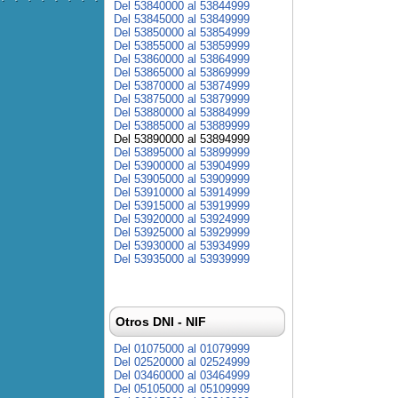
Del 53840000 al 53844999
Del 53845000 al 53849999
Del 53850000 al 53854999
Del 53855000 al 53859999
Del 53860000 al 53864999
Del 53865000 al 53869999
Del 53870000 al 53874999
Del 53875000 al 53879999
Del 53880000 al 53884999
Del 53885000 al 53889999
Del 53890000 al 53894999
Del 53895000 al 53899999
Del 53900000 al 53904999
Del 53905000 al 53909999
Del 53910000 al 53914999
Del 53915000 al 53919999
Del 53920000 al 53924999
Del 53925000 al 53929999
Del 53930000 al 53934999
Del 53935000 al 53939999
Otros DNI - NIF
Del 01075000 al 01079999
Del 02520000 al 02524999
Del 03460000 al 03464999
Del 05105000 al 05109999