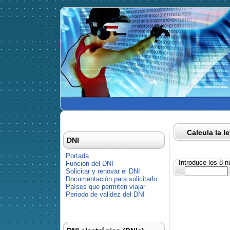
Calcula la l
DNI
Portada
Introduce los 8 
Función del DNI
Solicitar y renovar el DNI
Documentación para solicitarlo
Países que permiten viajar
Periodo de validez del DNI