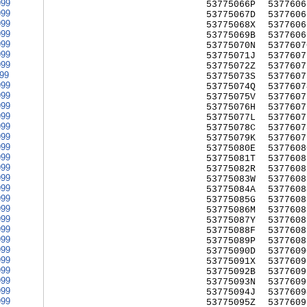
999
53775066P
5377606
999
53775067D
5377606
999
53775068X
5377606
999
53775069B
5377606
999
53775070N
5377607
999
53775071J
5377607
999
53775072Z
5377607
999
53775073S
5377607
999
53775074Q
5377607
999
53775075V
5377607
999
53775076H
5377607
999
53775077L
5377607
999
53775078C
5377607
999
53775079K
5377607
999
53775080E
5377608
999
53775081T
5377608
999
53775082R
5377608
999
53775083W
5377608
999
53775084A
5377608
999
53775085G
5377608
999
53775086M
5377608
999
53775087Y
5377608
999
53775088F
5377608
999
53775089P
5377608
999
53775090D
5377609
999
53775091X
5377609
999
53775092B
5377609
999
53775093N
5377609
999
53775094J
5377609
999
53775095Z
5377609