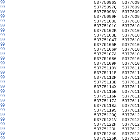
999
53775096S
5377609
999
53775097Q
5377609
999
53775098V
5377609
999
53775099H
5377609
999
53775100L
5377610
999
53775101C
5377610
999
53775102K
5377610
999
53775103E
5377610
999
53775104T
5377610
999
53775105R
5377610
999
53775106W
5377610
999
53775107A
5377610
999
53775108G
5377610
999
53775109M
5377610
999
53775110Y
5377611
999
53775111F
5377611
999
53775112P
5377611
999
53775113D
5377611
999
53775114X
5377611
999
53775115B
5377611
999
53775116N
5377611
999
53775117J
5377611
999
53775118Z
5377611
999
53775119S
5377611
999
53775120Q
5377612
999
53775121V
5377612
999
53775122H
5377612
999
53775123L
5377612
999
53775124C
5377612
999
53775125K
5377612