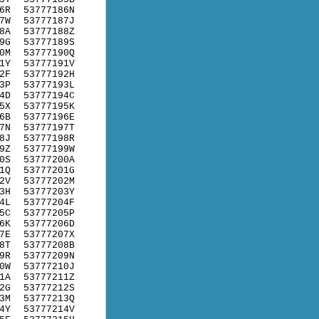
6R
53777186N
7W
53777187J
8A
53777188Z
9G
53777189S
0M
53777190Q
1Y
53777191V
2F
53777192H
3P
53777193L
4D
53777194C
5X
53777195K
6B
53777196E
7N
53777197T
8J
53777198R
9Z
53777199W
0S
53777200A
1Q
53777201G
2V
53777202M
3H
53777203Y
4L
53777204F
5C
53777205P
6K
53777206D
7E
53777207X
8T
53777208B
9R
53777209N
0W
53777210J
1A
53777211Z
2G
53777212S
3M
53777213Q
4Y
53777214V