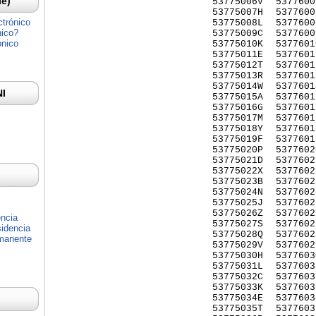
Ie)
53775006V
5377600
53775007H
5377600
ctrónico
53775008L
5377600
nico?
53775009C
5377600
ónico
53775010K
5377601
53775011E
5377601
53775012T
5377601
53775013R
5377601
53775014W
5377601
NI
53775015A
5377601
53775016G
5377601
53775017M
5377601
53775018Y
5377601
53775019F
5377601
53775020P
5377602
53775021D
5377602
53775022X
5377602
53775023B
5377602
53775024N
5377602
53775025J
5377602
53775026Z
5377602
encia
53775027S
5377602
idencia
53775028Q
5377602
rmanente
53775029V
5377602
53775030H
5377603
53775031L
5377603
53775032C
5377603
53775033K
5377603
53775034E
5377603
53775035T
5377603