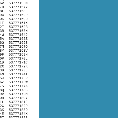
6V
53777156M
7H
53777157Y
8L
53777158F
9C
53777159P
0K
53777160D
1E
53777161X
2T
53777162B
3R
53777163N
4W
53777164J
5A
53777165Z
6G
53777166S
7M
53777167Q
8Y
53777168V
9F
53777169H
0P
53777170L
1D
53777171C
2X
53777172K
3B
53777173E
4N
53777174T
5J
53777175R
6Z
53777176W
7S
53777177A
8Q
53777178G
9V
53777179M
0H
53777180Y
1L
53777181F
2C
53777182P
3K
53777183D
4E
53777184X
5T
53777185B