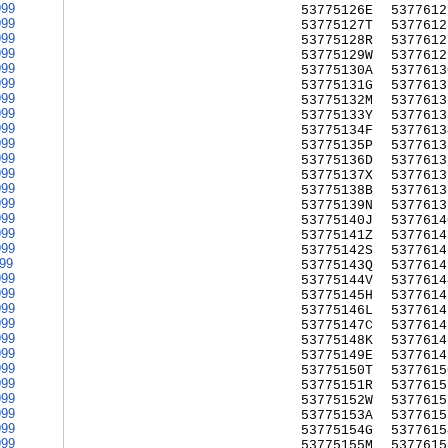
999
53775126E
5377612
999
53775127T
5377612
999
53775128R
5377612
999
53775129W
5377612
999
53775130A
5377613
999
53775131G
5377613
999
53775132M
5377613
999
53775133Y
5377613
999
53775134F
5377613
999
53775135P
5377613
999
53775136D
5377613
999
53775137X
5377613
999
53775138B
5377613
999
53775139N
5377613
999
53775140J
5377614
999
53775141Z
5377614
999
53775142S
5377614
999
53775143Q
5377614
999
53775144V
5377614
999
53775145H
5377614
999
53775146L
5377614
999
53775147C
5377614
999
53775148K
5377614
999
53775149E
5377614
999
53775150T
5377615
999
53775151R
5377615
999
53775152W
5377615
999
53775153A
5377615
999
53775154G
5377615
999
53775155M
5377615