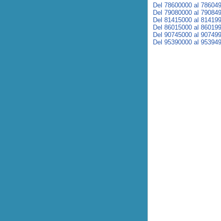
Del 78600000 al 78604
Del 79080000 al 79084
Del 81415000 al 81419
Del 86015000 al 86019
Del 90745000 al 90749
Del 95390000 al 95394