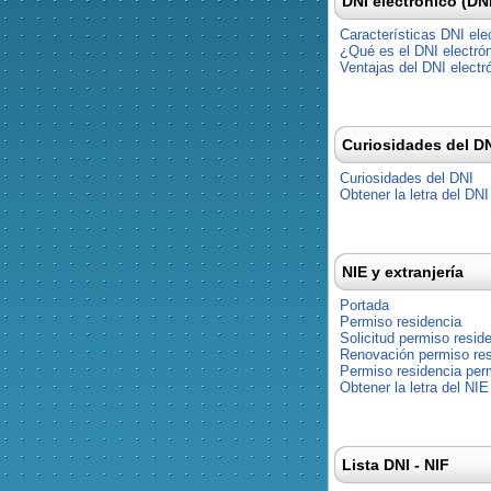
DNI electrónico (DN
Características DNI ele
¿Qué es el DNI electró
Ventajas del DNI electr
Curiosidades del D
Curiosidades del DNI
Obtener la letra del DNI
NIE y extranjería
Portada
Permiso residencia
Solicitud permiso resid
Renovación permiso res
Permiso residencia pe
Obtener la letra del NIE
Lista DNI - NIF