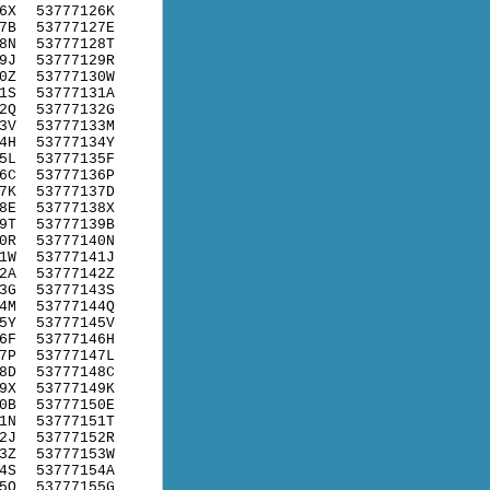
6X
53777126K
7B
53777127E
8N
53777128T
9J
53777129R
0Z
53777130W
1S
53777131A
2Q
53777132G
3V
53777133M
4H
53777134Y
5L
53777135F
6C
53777136P
7K
53777137D
8E
53777138X
9T
53777139B
0R
53777140N
1W
53777141J
2A
53777142Z
3G
53777143S
4M
53777144Q
5Y
53777145V
6F
53777146H
7P
53777147L
8D
53777148C
9X
53777149K
0B
53777150E
1N
53777151T
2J
53777152R
3Z
53777153W
4S
53777154A
5Q
53777155G