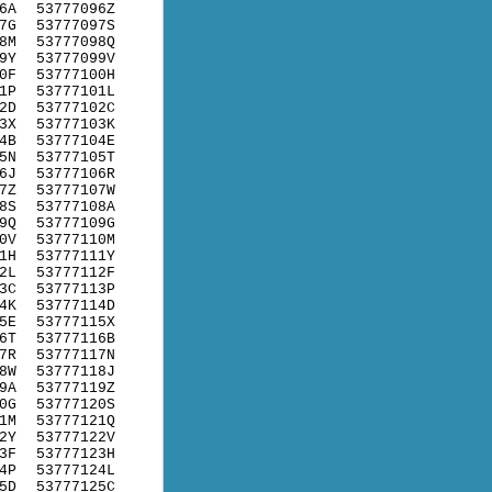
6A
53777096Z
7G
53777097S
8M
53777098Q
9Y
53777099V
0F
53777100H
1P
53777101L
2D
53777102C
3X
53777103K
4B
53777104E
5N
53777105T
6J
53777106R
7Z
53777107W
8S
53777108A
9Q
53777109G
0V
53777110M
1H
53777111Y
2L
53777112F
3C
53777113P
4K
53777114D
5E
53777115X
6T
53777116B
7R
53777117N
8W
53777118J
9A
53777119Z
0G
53777120S
1M
53777121Q
2Y
53777122V
3F
53777123H
4P
53777124L
5D
53777125C