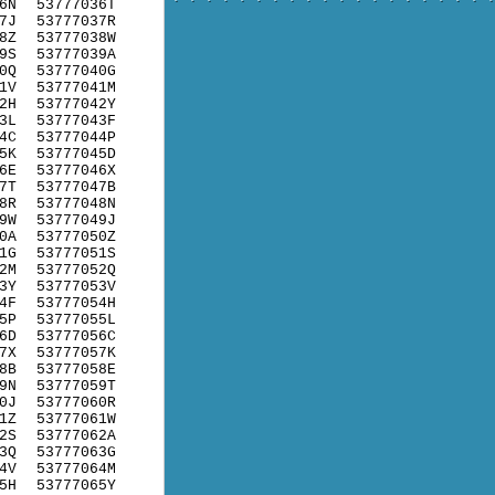
6N
53777036T
7J
53777037R
8Z
53777038W
9S
53777039A
0Q
53777040G
1V
53777041M
2H
53777042Y
3L
53777043F
4C
53777044P
5K
53777045D
6E
53777046X
7T
53777047B
8R
53777048N
9W
53777049J
0A
53777050Z
1G
53777051S
2M
53777052Q
3Y
53777053V
4F
53777054H
5P
53777055L
6D
53777056C
7X
53777057K
8B
53777058E
9N
53777059T
0J
53777060R
1Z
53777061W
2S
53777062A
3Q
53777063G
4V
53777064M
5H
53777065Y