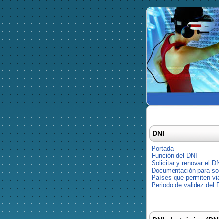
DNI
Portada
Función del DNI
Solicitar y renovar el D
Documentación para soli
Países que permiten via
Periodo de validez del 