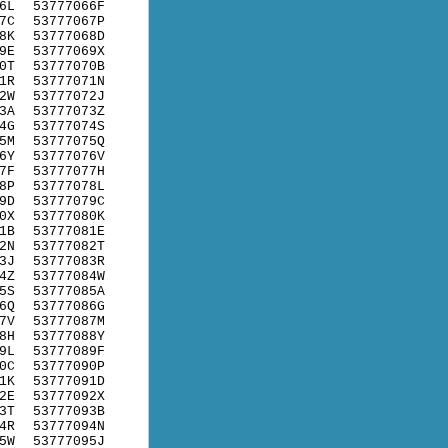
6L
53777066F
7C
53777067P
8K
53777068D
9E
53777069X
0T
53777070B
1R
53777071N
2W
53777072J
3A
53777073Z
4G
53777074S
5M
53777075Q
6Y
53777076V
7F
53777077H
8P
53777078L
9D
53777079C
0X
53777080K
1B
53777081E
2N
53777082T
3J
53777083R
4Z
53777084W
5S
53777085A
6Q
53777086G
7V
53777087M
8H
53777088Y
9L
53777089F
0C
53777090P
1K
53777091D
2E
53777092X
3T
53777093B
4R
53777094N
5W
53777095J