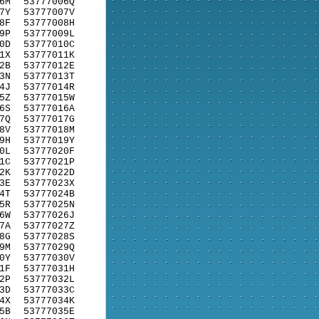
6M
53777006Q
7Y
53777007V
8F
53777008H
9P
53777009L
0D
53777010C
1X
53777011K
2B
53777012E
3N
53777013T
4J
53777014R
5Z
53777015W
6S
53777016A
7Q
53777017G
8V
53777018M
9H
53777019Y
0L
53777020F
1C
53777021P
2K
53777022D
3E
53777023X
4T
53777024B
5R
53777025N
6W
53777026J
7A
53777027Z
8G
53777028S
9M
53777029Q
0Y
53777030V
1F
53777031H
2P
53777032L
3D
53777033C
4X
53777034K
5B
53777035E