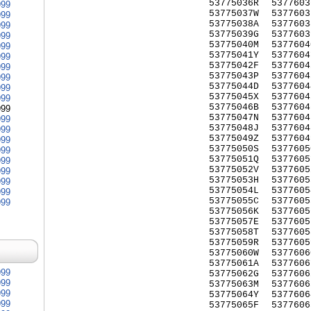
53775036R
5377603
999
53775037W
5377603
999
53775038A
5377603
999
53775039G
5377603
999
53775040M
5377604
999
53775041Y
5377604
999
53775042F
5377604
999
53775043P
5377604
999
53775044D
5377604
999
53775045X
5377604
999
53775046B
5377604
999
53775047N
5377604
999
53775048J
5377604
999
53775049Z
5377604
999
53775050S
5377605
999
53775051Q
5377605
999
53775052V
5377605
999
53775053H
5377605
999
53775054L
5377605
999
53775055C
5377605
999
53775056K
5377605
53775057E
5377605
53775058T
5377605
53775059R
5377605
53775060W
5377606
53775061A
5377606
999
53775062G
5377606
999
53775063M
5377606
999
53775064Y
5377606
999
53775065F
5377606