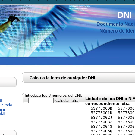
DNI
Documento Nacio
Número de Ident
Calcula la letra de cualquier DNI
Introduce los 8 números del DNI:
Listado de los DNI o NI
NI
correspondiente letra
citarlo
53775000B
5377600
jar
53775001N
5377600
DNI
53775002J
5377600
53775003Z
5377600
53775004S
5377600
53775005Q
5377600