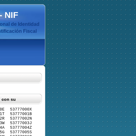
-
NIF
nal de Identidad
ificación Fiscal
F con su
0E
53777000X
1T
53777001B
2R
53777002N
3W
53777003J
4A
53777004Z
5G
53777005S