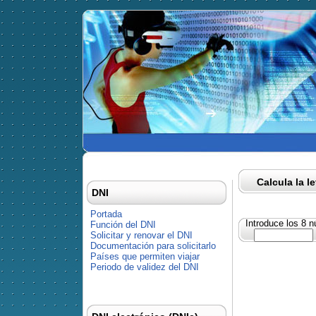
Calcula la l
DNI
Portada
Introduce los 8 
Función del DNI
Solicitar y renovar el DNI
Documentación para solicitarlo
Países que permiten viajar
Periodo de validez del DNI