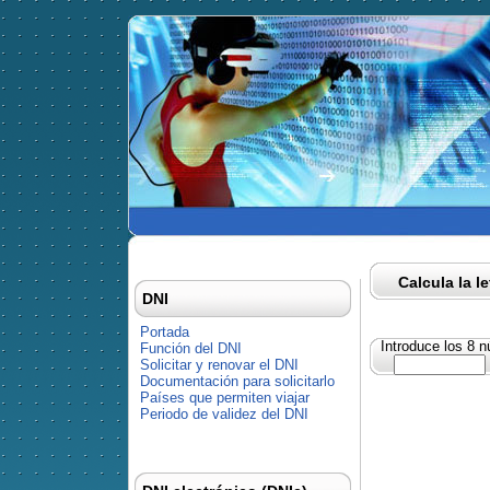
Calcula la l
DNI
Portada
Introduce los 8 
Función del DNI
Solicitar y renovar el DNI
Documentación para solicitarlo
Países que permiten viajar
Periodo de validez del DNI