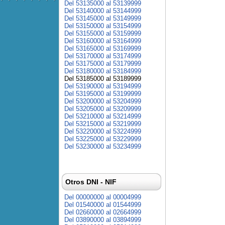
Del 53135000 al 53139999
Del 53140000 al 53144999
Del 53145000 al 53149999
Del 53150000 al 53154999
Del 53155000 al 53159999
Del 53160000 al 53164999
Del 53165000 al 53169999
Del 53170000 al 53174999
Del 53175000 al 53179999
Del 53180000 al 53184999
Del 53185000 al 53189999
Del 53190000 al 53194999
Del 53195000 al 53199999
Del 53200000 al 53204999
Del 53205000 al 53209999
Del 53210000 al 53214999
Del 53215000 al 53219999
Del 53220000 al 53224999
Del 53225000 al 53229999
Del 53230000 al 53234999
Otros DNI - NIF
Del 00000000 al 00004999
Del 01540000 al 01544999
Del 02660000 al 02664999
Del 03890000 al 03894999