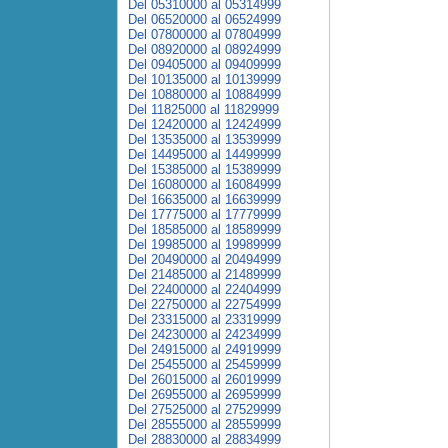
Del 05310000 al 05314999
Del 06520000 al 06524999
Del 07800000 al 07804999
Del 08920000 al 08924999
Del 09405000 al 09409999
Del 10135000 al 10139999
Del 10880000 al 10884999
Del 11825000 al 11829999
Del 12420000 al 12424999
Del 13535000 al 13539999
Del 14495000 al 14499999
Del 15385000 al 15389999
Del 16080000 al 16084999
Del 16635000 al 16639999
Del 17775000 al 17779999
Del 18585000 al 18589999
Del 19985000 al 19989999
Del 20490000 al 20494999
Del 21485000 al 21489999
Del 22400000 al 22404999
Del 22750000 al 22754999
Del 23315000 al 23319999
Del 24230000 al 24234999
Del 24915000 al 24919999
Del 25455000 al 25459999
Del 26015000 al 26019999
Del 26955000 al 26959999
Del 27525000 al 27529999
Del 28555000 al 28559999
Del 28830000 al 28834999