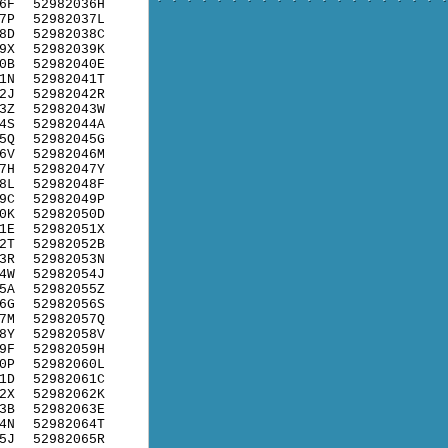
6F
52982036H
7P
52982037L
8D
52982038C
9X
52982039K
0B
52982040E
1N
52982041T
2J
52982042R
3Z
52982043W
4S
52982044A
5Q
52982045G
6V
52982046M
7H
52982047Y
8L
52982048F
9C
52982049P
0K
52982050D
1E
52982051X
2T
52982052B
3R
52982053N
4W
52982054J
5A
52982055Z
6G
52982056S
7M
52982057Q
8Y
52982058V
9F
52982059H
0P
52982060L
1D
52982061C
2X
52982062K
3B
52982063E
4N
52982064T
5J
52982065R