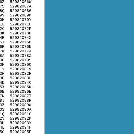
6Z
52982066W
7S
52982067A
8Q
52982068G
9V
52982069M
0H
52982070Y
1L
52982071F
2C
52982072P
3K
52982073D
4E
52982074X
5T
52982075B
6R
52982076N
7W
52982077J
8A
52982078Z
9G
52982079S
0M
52982080Q
1Y
52982081V
2F
52982082H
3P
52982083L
4D
52982084C
5X
52982085K
6B
52982086E
7N
52982087T
8J
52982088R
9Z
52982089W
0S
52982090A
1Q
52982091G
2V
52982092M
3H
52982093Y
4L
52982094F
5C
52982095P