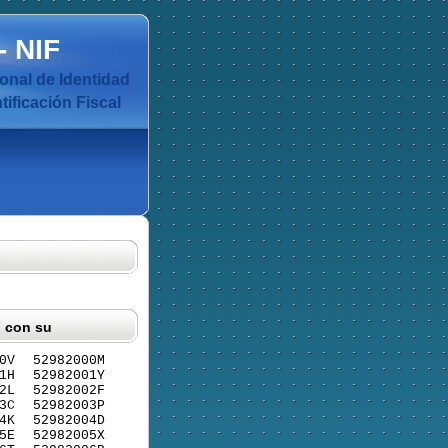
-
NIF
nal de Identidad
ificación Fiscal
F con su
0V
52982000M
1H
52982001Y
2L
52982002F
3C
52982003P
4K
52982004D
5E
52982005X