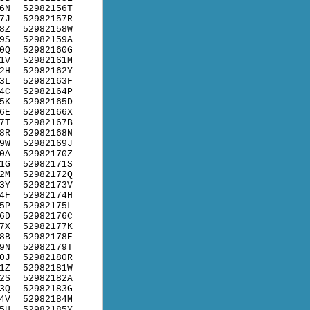
6N
52982156T
7J
52982157R
8Z
52982158W
9S
52982159A
0Q
52982160G
1V
52982161M
2H
52982162Y
3L
52982163F
4C
52982164P
5K
52982165D
6E
52982166X
7T
52982167B
8R
52982168N
9W
52982169J
0A
52982170Z
1G
52982171S
2M
52982172Q
3Y
52982173V
4F
52982174H
5P
52982175L
6D
52982176C
7X
52982177K
8B
52982178E
9N
52982179T
0J
52982180R
1Z
52982181W
2S
52982182A
3Q
52982183G
4V
52982184M
5H
52982185Y