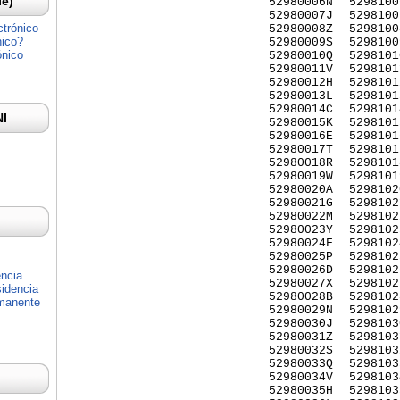
Ie)
52980006N
5298100
52980007J
5298100
ctrónico
52980008Z
5298100
nico?
52980009S
5298100
ónico
52980010Q
5298101
52980011V
5298101
52980012H
5298101
52980013L
5298101
52980014C
5298101
NI
52980015K
5298101
52980016E
5298101
52980017T
5298101
52980018R
5298101
52980019W
5298101
52980020A
5298102
52980021G
5298102
52980022M
5298102
52980023Y
5298102
52980024F
5298102
52980025P
5298102
52980026D
5298102
encia
52980027X
5298102
idencia
52980028B
5298102
rmanente
52980029N
5298102
52980030J
5298103
52980031Z
5298103
52980032S
5298103
52980033Q
5298103
52980034V
5298103
52980035H
5298103