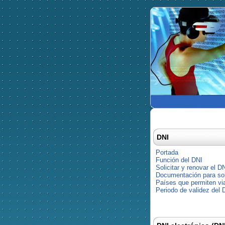
DNI
Portada
Función del DNI
Solicitar y renovar el D
Documentación para soli
Países que permiten via
Periodo de validez del 