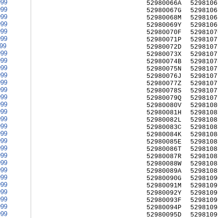
999
52980066A
5298106
999
52980067G
5298106
999
52980068M
5298106
999
52980069Y
5298106
999
52980070F
5298107
999
52980071P
5298107
999
52980072D
5298107
999
52980073X
5298107
999
52980074B
5298107
999
52980075N
5298107
999
52980076J
5298107
999
52980077Z
5298107
999
52980078S
5298107
999
52980079Q
5298107
999
52980080V
5298108
999
52980081H
5298108
999
52980082L
5298108
999
52980083C
5298108
999
52980084K
5298108
999
52980085E
5298108
999
52980086T
5298108
999
52980087R
5298108
999
52980088W
5298108
999
52980089A
5298108
999
52980090G
5298109
999
52980091M
5298109
999
52980092Y
5298109
999
52980093F
5298109
999
52980094P
5298109
999
52980095D
5298109