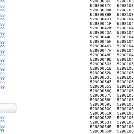
52980036L
5298103
999
52980037C
5298103
999
52980038K
5298103
999
52980039E
5298103
999
52980040T
5298104
999
52980041R
5298104
999
52980042W
5298104
999
52980043A
5298104
999
52980044G
5298104
999
52980045M
5298104
999
52980046Y
5298104
999
52980047F
5298104
999
52980048P
5298104
999
52980049D
5298104
999
52980050X
5298105
999
52980051B
5298105
999
52980052N
5298105
999
52980053J
5298105
999
52980054Z
5298105
999
52980055S
5298105
999
52980056Q
5298105
52980057V
5298105
52980058H
5298105
52980059L
5298105
52980060C
5298106
52980061K
5298106
999
52980062E
5298106
999
52980063T
5298106
999
52980064R
5298106
999
52980065W
5298106