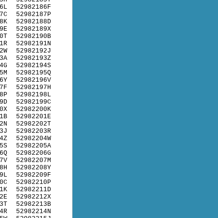
6L
52982186F
7C
52982187P
8K
52982188D
9E
52982189X
0T
52982190B
1R
52982191N
2W
52982192J
3A
52982193Z
4G
52982194S
5M
52982195Q
6Y
52982196V
7F
52982197H
8P
52982198L
9D
52982199C
0X
52982200K
1B
52982201E
2N
52982202T
3J
52982203R
4Z
52982204W
5S
52982205A
6Q
52982206G
7V
52982207M
8H
52982208Y
9L
52982209F
0C
52982210P
1K
52982211D
2E
52982212X
3T
52982213B
4R
52982214N