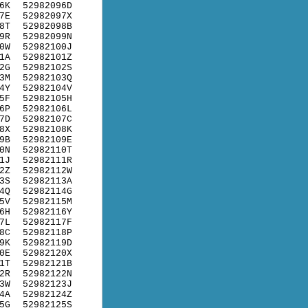
6K
52982096D
7E
52982097X
8T
52982098B
9R
52982099N
0W
52982100J
1A
52982101Z
2G
52982102S
3M
52982103Q
4Y
52982104V
5F
52982105H
6P
52982106L
7D
52982107C
8X
52982108K
9B
52982109E
0N
52982110T
1J
52982111R
2Z
52982112W
3S
52982113A
4Q
52982114G
5V
52982115M
6H
52982116Y
7L
52982117F
8C
52982118P
9K
52982119D
0E
52982120X
1T
52982121B
2R
52982122N
3W
52982123J
4A
52982124Z
5G
52982125S