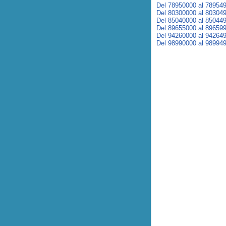
Del 78950000 al 78954
Del 80300000 al 80304
Del 85040000 al 85044
Del 89655000 al 89659
Del 94260000 al 94264
Del 98990000 al 98994