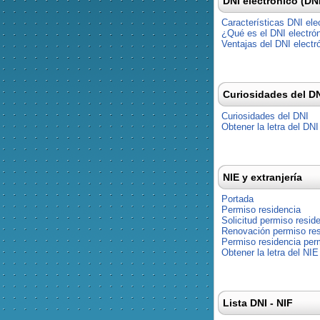
DNI electrónico (DN
Características DNI ele
¿Qué es el DNI electró
Ventajas del DNI electr
Curiosidades del D
Curiosidades del DNI
Obtener la letra del DNI
NIE y extranjería
Portada
Permiso residencia
Solicitud permiso resid
Renovación permiso res
Permiso residencia pe
Obtener la letra del NIE
Lista DNI - NIF