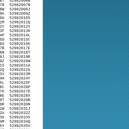
6T
52982006B
7R
52982007N
8W
52982008J
9A
52982009Z
0G
52982010S
1M
52982011Q
2Y
52982012V
3F
52982013H
4P
52982014L
5D
52982015C
6X
52982016K
7B
52982017E
8N
52982018T
9J
52982019R
0Z
52982020W
1S
52982021A
2Q
52982022G
3V
52982023M
4H
52982024Y
5L
52982025F
6C
52982026P
7K
52982027D
8E
52982028X
9T
52982029B
0R
52982030N
1W
52982031J
2A
52982032Z
3G
52982033S
4M
52982034Q
5Y
52982035V