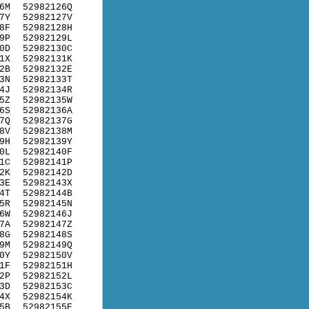
6M
52982126Q
7Y
52982127V
8F
52982128H
9P
52982129L
0D
52982130C
1X
52982131K
2B
52982132E
3N
52982133T
4J
52982134R
5Z
52982135W
6S
52982136A
7Q
52982137G
8V
52982138M
9H
52982139Y
0L
52982140F
1C
52982141P
2K
52982142D
3E
52982143X
4T
52982144B
5R
52982145N
6W
52982146J
7A
52982147Z
8G
52982148S
9M
52982149Q
0Y
52982150V
1F
52982151H
2P
52982152L
3D
52982153C
4X
52982154K
5B
52982155E