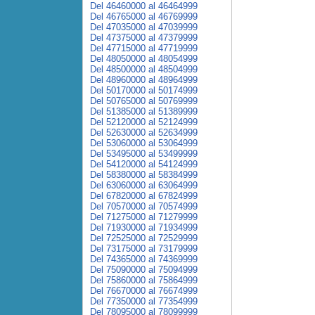
Del 46460000 al 46464999
Del 46765000 al 46769999
Del 47035000 al 47039999
Del 47375000 al 47379999
Del 47715000 al 47719999
Del 48050000 al 48054999
Del 48500000 al 48504999
Del 48960000 al 48964999
Del 50170000 al 50174999
Del 50765000 al 50769999
Del 51385000 al 51389999
Del 52120000 al 52124999
Del 52630000 al 52634999
Del 53060000 al 53064999
Del 53495000 al 53499999
Del 54120000 al 54124999
Del 58380000 al 58384999
Del 63060000 al 63064999
Del 67820000 al 67824999
Del 70570000 al 70574999
Del 71275000 al 71279999
Del 71930000 al 71934999
Del 72525000 al 72529999
Del 73175000 al 73179999
Del 74365000 al 74369999
Del 75090000 al 75094999
Del 75860000 al 75864999
Del 76670000 al 76674999
Del 77350000 al 77354999
Del 78095000 al 78099999