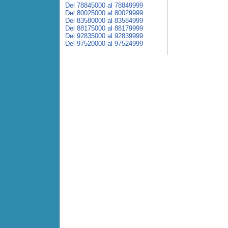
Del 78845000 al 78849999
Del 80025000 al 80029999
Del 83580000 al 83584999
Del 88175000 al 88179999
Del 92835000 al 92839999
Del 97520000 al 97524999