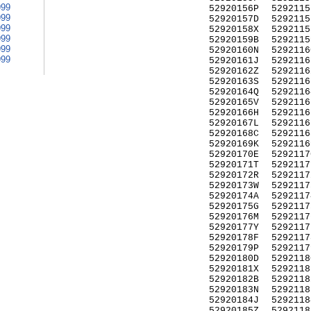
999
52920156P
5292115
999
52920157D
5292115
999
52920158X
5292115
999
52920159B
5292115
999
52920160N
5292116
999
52920161J
5292116
52920162Z
5292116
52920163S
5292116
52920164Q
5292116
52920165V
5292116
52920166H
5292116
52920167L
5292116
52920168C
5292116
52920169K
5292116
52920170E
5292117
52920171T
5292117
52920172R
5292117
52920173W
5292117
52920174A
5292117
52920175G
5292117
52920176M
5292117
52920177Y
5292117
52920178F
5292117
52920179P
5292117
52920180D
5292118
52920181X
5292118
52920182B
5292118
52920183N
5292118
52920184J
5292118
52920185Z
5292118