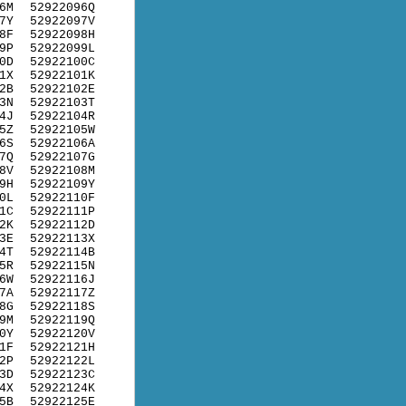
6M
52922096Q
7Y
52922097V
8F
52922098H
9P
52922099L
0D
52922100C
1X
52922101K
2B
52922102E
3N
52922103T
4J
52922104R
5Z
52922105W
6S
52922106A
7Q
52922107G
8V
52922108M
9H
52922109Y
0L
52922110F
1C
52922111P
2K
52922112D
3E
52922113X
4T
52922114B
5R
52922115N
6W
52922116J
7A
52922117Z
8G
52922118S
9M
52922119Q
0Y
52922120V
1F
52922121H
2P
52922122L
3D
52922123C
4X
52922124K
5B
52922125E