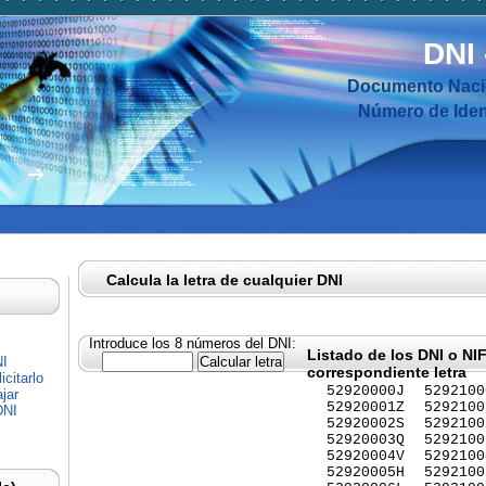
DNI
Documento Nacio
Número de Ident
Calcula la letra de cualquier DNI
Introduce los 8 números del DNI:
Listado de los DNI o NI
NI
correspondiente letra
citarlo
52920000J
5292100
jar
52920001Z
5292100
DNI
52920002S
5292100
52920003Q
5292100
52920004V
5292100
52920005H
5292100