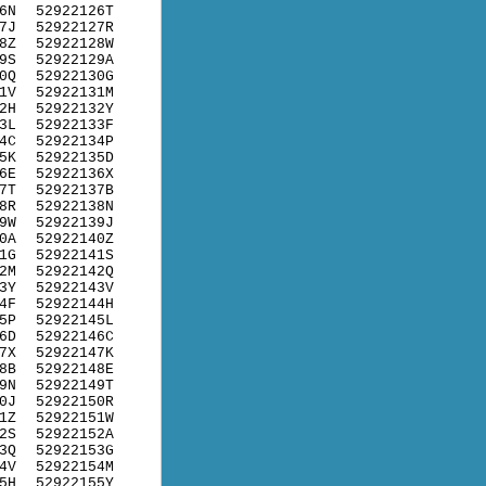
6N
52922126T
7J
52922127R
8Z
52922128W
9S
52922129A
0Q
52922130G
1V
52922131M
2H
52922132Y
3L
52922133F
4C
52922134P
5K
52922135D
6E
52922136X
7T
52922137B
8R
52922138N
9W
52922139J
0A
52922140Z
1G
52922141S
2M
52922142Q
3Y
52922143V
4F
52922144H
5P
52922145L
6D
52922146C
7X
52922147K
8B
52922148E
9N
52922149T
0J
52922150R
1Z
52922151W
2S
52922152A
3Q
52922153G
4V
52922154M
5H
52922155Y