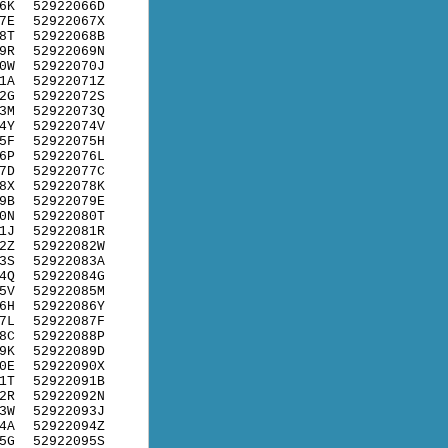
6K
52922066D
7E
52922067X
8T
52922068B
9R
52922069N
0W
52922070J
1A
52922071Z
2G
52922072S
3M
52922073Q
4Y
52922074V
5F
52922075H
6P
52922076L
7D
52922077C
8X
52922078K
9B
52922079E
0N
52922080T
1J
52922081R
2Z
52922082W
3S
52922083A
4Q
52922084G
5V
52922085M
6H
52922086Y
7L
52922087F
8C
52922088P
9K
52922089D
0E
52922090X
1T
52922091B
2R
52922092N
3W
52922093J
4A
52922094Z
5G
52922095S