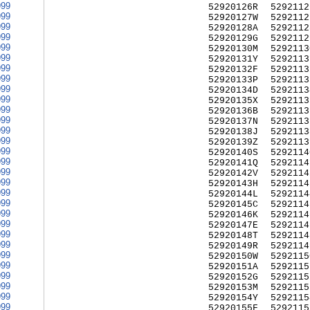
999
52920126R
5292112
999
52920127W
5292112
999
52920128A
5292112
999
52920129G
5292112
999
52920130M
5292113
999
52920131Y
5292113
999
52920132F
5292113
999
52920133P
5292113
999
52920134D
5292113
999
52920135X
5292113
999
52920136B
5292113
999
52920137N
5292113
999
52920138J
5292113
999
52920139Z
5292113
999
52920140S
5292114
999
52920141Q
5292114
999
52920142V
5292114
999
52920143H
5292114
999
52920144L
5292114
999
52920145C
5292114
999
52920146K
5292114
999
52920147E
5292114
999
52920148T
5292114
999
52920149R
5292114
999
52920150W
5292115
999
52920151A
5292115
999
52920152G
5292115
999
52920153M
5292115
999
52920154Y
5292115
999
52920155F
5292115