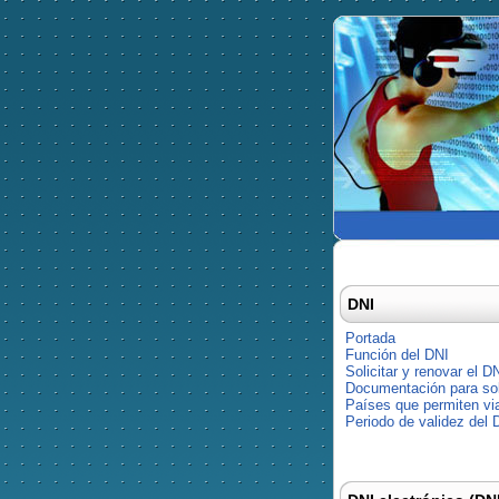
DNI
Portada
Función del DNI
Solicitar y renovar el D
Documentación para soli
Países que permiten via
Periodo de validez del 