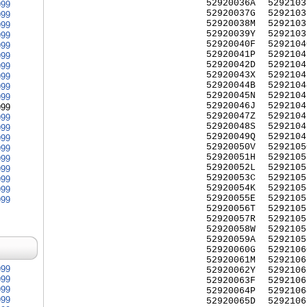
52920036A
5292103
999
52920037G
5292103
999
52920038M
5292103
999
52920039Y
5292103
999
52920040F
5292104
999
52920041P
5292104
999
52920042D
5292104
999
52920043X
5292104
999
52920044B
5292104
999
52920045N
5292104
999
52920046J
5292104
999
52920047Z
5292104
999
52920048S
5292104
999
52920049Q
5292104
999
52920050V
5292105
999
52920051H
5292105
999
52920052L
5292105
999
52920053C
5292105
999
52920054K
5292105
999
52920055E
5292105
999
52920056T
5292105
52920057R
5292105
52920058W
5292105
52920059A
5292105
52920060G
5292106
52920061M
5292106
999
52920062Y
5292106
999
52920063F
5292106
999
52920064P
5292106
999
52920065D
5292106