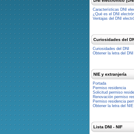
DNI electrónico (DN
Características DNI ele
¿Qué es el DNI electró
Ventajas del DNI electr
Curiosidades del D
Curiosidades del DNI
Obtener la letra del DNI
NIE y extranjería
Portada
Permiso residencia
Solicitud permiso resid
Renovación permiso res
Permiso residencia pe
Obtener la letra del NIE
Lista DNI - NIF