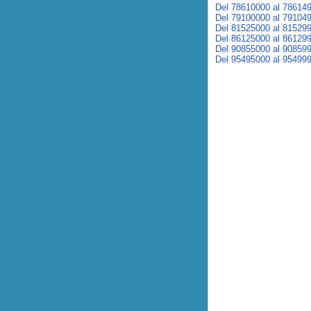
Del 78610000 al 78614
Del 79100000 al 79104
Del 81525000 al 81529
Del 86125000 al 86129
Del 90855000 al 90859
Del 95495000 al 95499