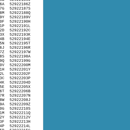
6A
52922186Z
7G
52922187S
8M
52922188Q
9Y
52922189V
0F
52922190H
1P
52922191L
2D
52922192C
3X
52922193K
4B
52922194E
5N
52922195T
6J
52922196R
7Z
52922197W
8S
52922198A
9Q
52922199G
0V
52922200M
1H
52922201Y
2L
52922202F
3C
52922203P
4K
52922204D
5E
52922205X
6T
52922206B
7R
52922207N
8W
52922208J
9A
52922209Z
0G
52922210S
1M
52922211Q
2Y
52922212V
3F
52922213H
4P
52922214L