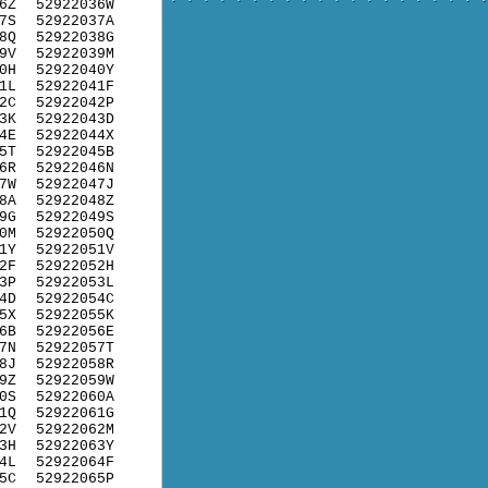
6Z
52922036W
7S
52922037A
8Q
52922038G
9V
52922039M
0H
52922040Y
1L
52922041F
2C
52922042P
3K
52922043D
4E
52922044X
5T
52922045B
6R
52922046N
7W
52922047J
8A
52922048Z
9G
52922049S
0M
52922050Q
1Y
52922051V
2F
52922052H
3P
52922053L
4D
52922054C
5X
52922055K
6B
52922056E
7N
52922057T
8J
52922058R
9Z
52922059W
0S
52922060A
1Q
52922061G
2V
52922062M
3H
52922063Y
4L
52922064F
5C
52922065P