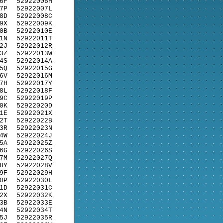
6F
52922006H
7P
52922007L
8D
52922008C
9X
52922009K
0B
52922010E
1N
52922011T
2J
52922012R
3Z
52922013W
4S
52922014A
5Q
52922015G
6V
52922016M
7H
52922017Y
8L
52922018F
9C
52922019P
0K
52922020D
1E
52922021X
2T
52922022B
3R
52922023N
4W
52922024J
5A
52922025Z
6G
52922026S
7M
52922027Q
8Y
52922028V
9F
52922029H
0P
52922030L
1D
52922031C
2X
52922032K
3B
52922033E
4N
52922034T
5J
52922035R