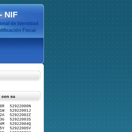
-
NIF
nal de Identidad
ificación Fiscal
F con su
0R
52922000N
1W
52922001J
2A
52922002Z
3G
52922003S
4M
52922004Q
5Y
52922005V