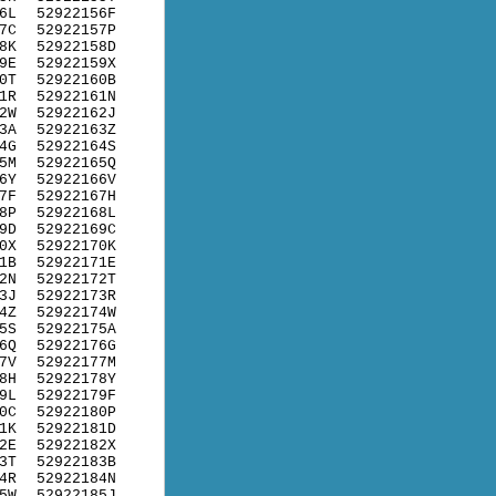
6L
52922156F
7C
52922157P
8K
52922158D
9E
52922159X
0T
52922160B
1R
52922161N
2W
52922162J
3A
52922163Z
4G
52922164S
5M
52922165Q
6Y
52922166V
7F
52922167H
8P
52922168L
9D
52922169C
0X
52922170K
1B
52922171E
2N
52922172T
3J
52922173R
4Z
52922174W
5S
52922175A
6Q
52922176G
7V
52922177M
8H
52922178Y
9L
52922179F
0C
52922180P
1K
52922181D
2E
52922182X
3T
52922183B
4R
52922184N
5W
52922185J