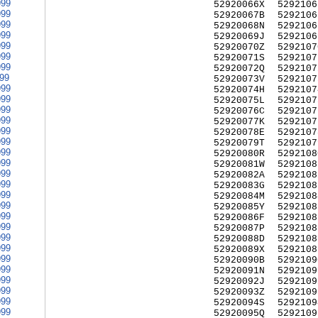
999
52920066X
5292106
999
52920067B
5292106
999
52920068N
5292106
999
52920069J
5292106
999
52920070Z
5292107
999
52920071S
5292107
999
52920072Q
5292107
999
52920073V
5292107
999
52920074H
5292107
999
52920075L
5292107
999
52920076C
5292107
999
52920077K
5292107
999
52920078E
5292107
999
52920079T
5292107
999
52920080R
5292108
999
52920081W
5292108
999
52920082A
5292108
999
52920083G
5292108
999
52920084M
5292108
999
52920085Y
5292108
999
52920086F
5292108
999
52920087P
5292108
999
52920088D
5292108
999
52920089X
5292108
999
52920090B
5292109
999
52920091N
5292109
999
52920092J
5292109
999
52920093Z
5292109
999
52920094S
5292109
999
52920095Q
5292109