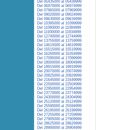
Del 05435000 al 05439999
Del 06970000 al 06974999
Del 07965000 al 07969999
Del 09020000 al 09024999
Del 09630000 al 09634999
Del 10395000 al 10399999
Del 11080000 al 11084999
Del 11930000 al 11934999
Del 12740000 al 12744999
Del 13755000 al 13759999
Del 14615000 al 14619999
Del 15515000 al 15519999
Del 16260000 al 16264999
Del 17095000 al 17099999
Del 18000000 al 18004999
Del 18915000 al 18919999
Del 20070000 al 20074999
Del 20825000 al 20829999
Del 21645000 al 21649999
Del 22500000 al 22504999
Del 22950000 al 22954999
Del 23770000 al 23774999
Del 24300000 al 24304999
Del 25120000 al 25124999
Del 25590000 al 25594999
Del 26195000 al 26199999
Del 27255000 al 27259999
Del 27905000 al 27909999
Del 28625000 al 28629999
Del 28900000 al 28904999