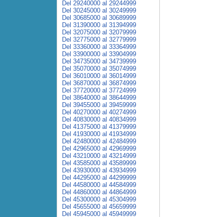
Del 29240000 al 29244999
Del 30245000 al 30249999
Del 30685000 al 30689999
Del 31390000 al 31394999
Del 32075000 al 32079999
Del 32775000 al 32779999
Del 33360000 al 33364999
Del 33900000 al 33904999
Del 34735000 al 34739999
Del 35070000 al 35074999
Del 36010000 al 36014999
Del 36870000 al 36874999
Del 37720000 al 37724999
Del 38640000 al 38644999
Del 39455000 al 39459999
Del 40270000 al 40274999
Del 40830000 al 40834999
Del 41375000 al 41379999
Del 41930000 al 41934999
Del 42480000 al 42484999
Del 42965000 al 42969999
Del 43210000 al 43214999
Del 43585000 al 43589999
Del 43930000 al 43934999
Del 44295000 al 44299999
Del 44580000 al 44584999
Del 44860000 al 44864999
Del 45300000 al 45304999
Del 45655000 al 45659999
Del 45945000 al 45949999