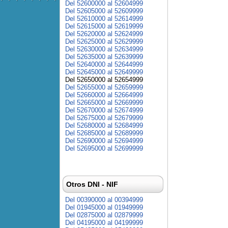
Del 52600000 al 52604999
Del 52605000 al 52609999
Del 52610000 al 52614999
Del 52615000 al 52619999
Del 52620000 al 52624999
Del 52625000 al 52629999
Del 52630000 al 52634999
Del 52635000 al 52639999
Del 52640000 al 52644999
Del 52645000 al 52649999
Del 52650000 al 52654999
Del 52655000 al 52659999
Del 52660000 al 52664999
Del 52665000 al 52669999
Del 52670000 al 52674999
Del 52675000 al 52679999
Del 52680000 al 52684999
Del 52685000 al 52689999
Del 52690000 al 52694999
Del 52695000 al 52699999
Otros DNI - NIF
Del 00390000 al 00394999
Del 01945000 al 01949999
Del 02875000 al 02879999
Del 04195000 al 04199999