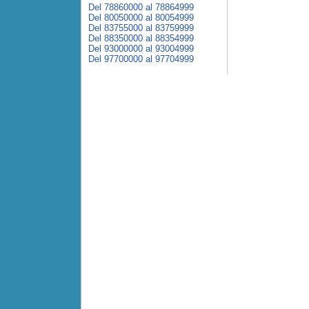
Del 78860000 al 78864999
Del 80050000 al 80054999
Del 83755000 al 83759999
Del 88350000 al 88354999
Del 93000000 al 93004999
Del 97700000 al 97704999