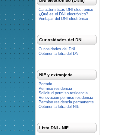
DNI electrónico (DNIe)
Características DNI electrónico
¿Qué es el DNI electrónico?
Ventajas del DNI electrónico
Curiosidades del DNI
Curiosidades del DNI
Obtener la letra del DNI
NIE y extranjería
Portada
Permiso residencia
Solicitud permiso residencia
Renovación permiso residencia
Permiso residencia permanente
Obtener la letra del NIE
Lista DNI - NIF