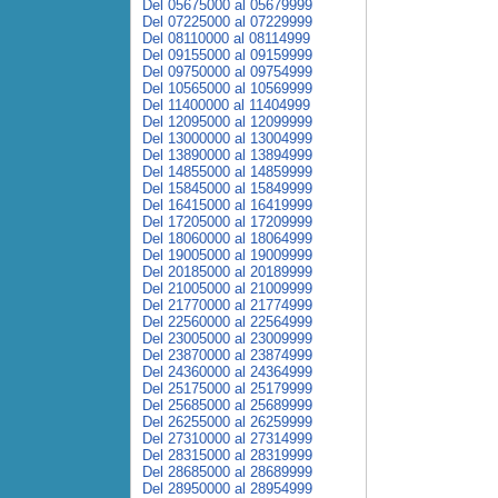
Del 05675000 al 05679999
Del 07225000 al 07229999
Del 08110000 al 08114999
Del 09155000 al 09159999
Del 09750000 al 09754999
Del 10565000 al 10569999
Del 11400000 al 11404999
Del 12095000 al 12099999
Del 13000000 al 13004999
Del 13890000 al 13894999
Del 14855000 al 14859999
Del 15845000 al 15849999
Del 16415000 al 16419999
Del 17205000 al 17209999
Del 18060000 al 18064999
Del 19005000 al 19009999
Del 20185000 al 20189999
Del 21005000 al 21009999
Del 21770000 al 21774999
Del 22560000 al 22564999
Del 23005000 al 23009999
Del 23870000 al 23874999
Del 24360000 al 24364999
Del 25175000 al 25179999
Del 25685000 al 25689999
Del 26255000 al 26259999
Del 27310000 al 27314999
Del 28315000 al 28319999
Del 28685000 al 28689999
Del 28950000 al 28954999