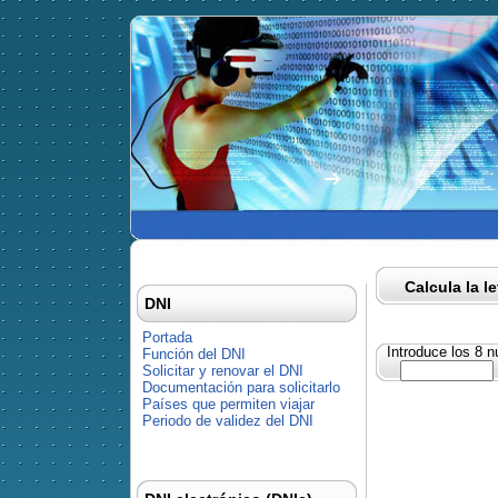
Calcula la l
DNI
Portada
Introduce los 8 
Función del DNI
Solicitar y renovar el DNI
Documentación para solicitarlo
Países que permiten viajar
Periodo de validez del DNI