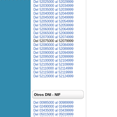
Del 52025000 al 52029999
Del 52030000 al 52034999
Del 52035000 al 52039999
Del 52040000 al 52044999
Del 52045000 al 52049999
Del 52050000 al 52054999
Del 52055000 al 52059999
Del 52060000 al 52064999
Del 52065000 al 52069999
Del 52070000 al 52074999
Del 52075000 al 52079999
Del 52080000 al 52084999
Del 52085000 al 52089999
Del 52090000 al 52094999
Del 52095000 al 52099999
Del 52100000 al 52104999
Del 52105000 al 52109999
Del 52110000 al 52114999
Del 52115000 al 52119999
Del 52120000 al 52124999
Otros DNI - NIF
Del 00985000 al 00989999
Del 02490000 al 02494999
Del 03435000 al 03439999
Del 05015000 al 05019999