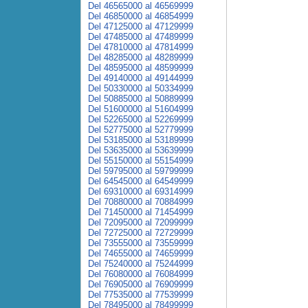
Del 46565000 al 46569999
Del 46850000 al 46854999
Del 47125000 al 47129999
Del 47485000 al 47489999
Del 47810000 al 47814999
Del 48285000 al 48289999
Del 48595000 al 48599999
Del 49140000 al 49144999
Del 50330000 al 50334999
Del 50885000 al 50889999
Del 51600000 al 51604999
Del 52265000 al 52269999
Del 52775000 al 52779999
Del 53185000 al 53189999
Del 53635000 al 53639999
Del 55150000 al 55154999
Del 59795000 al 59799999
Del 64545000 al 64549999
Del 69310000 al 69314999
Del 70880000 al 70884999
Del 71450000 al 71454999
Del 72095000 al 72099999
Del 72725000 al 72729999
Del 73555000 al 73559999
Del 74655000 al 74659999
Del 75240000 al 75244999
Del 76080000 al 76084999
Del 76905000 al 76909999
Del 77535000 al 77539999
Del 78495000 al 78499999