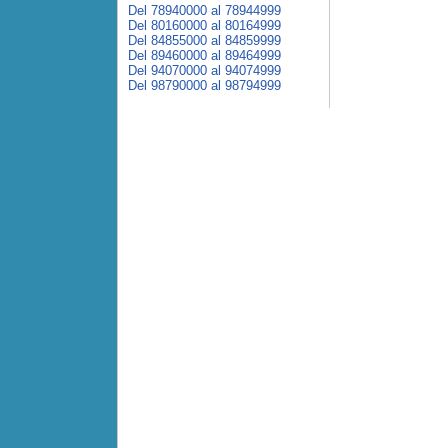
Del 78940000 al 78944999
Del 80160000 al 80164999
Del 84855000 al 84859999
Del 89460000 al 89464999
Del 94070000 al 94074999
Del 98790000 al 98794999