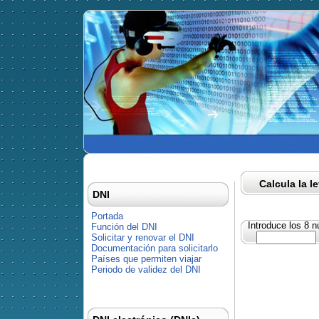
Calcula la l
DNI
Portada
Introduce los 8 
Función del DNI
Solicitar y renovar el DNI
Documentación para solicitarlo
Países que permiten viajar
Periodo de validez del DNI