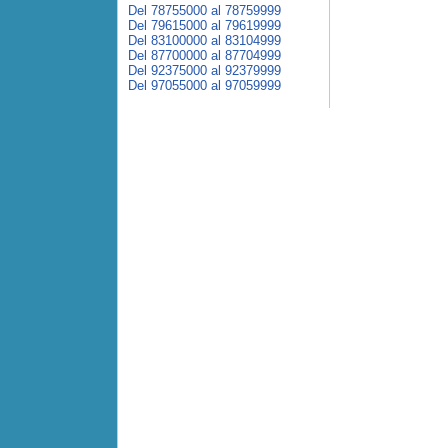
Del 78755000 al 78759999
Del 79615000 al 79619999
Del 83100000 al 83104999
Del 87700000 al 87704999
Del 92375000 al 92379999
Del 97055000 al 97059999