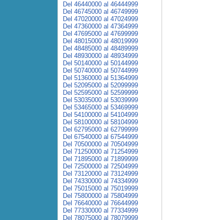
Del 46440000 al 46444999
Del 46745000 al 46749999
Del 47020000 al 47024999
Del 47360000 al 47364999
Del 47695000 al 47699999
Del 48015000 al 48019999
Del 48485000 al 48489999
Del 48930000 al 48934999
Del 50140000 al 50144999
Del 50740000 al 50744999
Del 51360000 al 51364999
Del 52095000 al 52099999
Del 52595000 al 52599999
Del 53035000 al 53039999
Del 53465000 al 53469999
Del 54100000 al 54104999
Del 58100000 al 58104999
Del 62795000 al 62799999
Del 67540000 al 67544999
Del 70500000 al 70504999
Del 71250000 al 71254999
Del 71895000 al 71899999
Del 72500000 al 72504999
Del 73120000 al 73124999
Del 74330000 al 74334999
Del 75015000 al 75019999
Del 75800000 al 75804999
Del 76640000 al 76644999
Del 77330000 al 77334999
Del 78075000 al 78079999