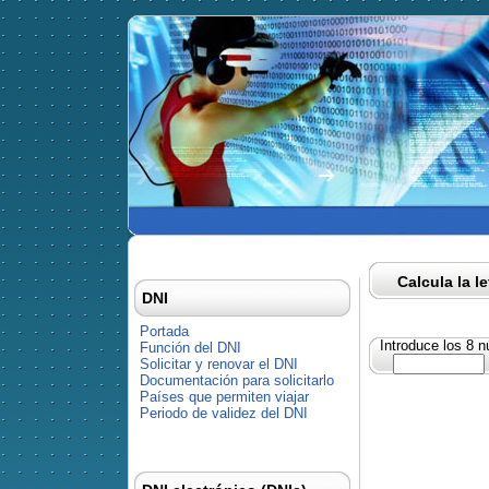
Calcula la l
DNI
Portada
Introduce los 8 
Función del DNI
Solicitar y renovar el DNI
Documentación para solicitarlo
Países que permiten viajar
Periodo de validez del DNI