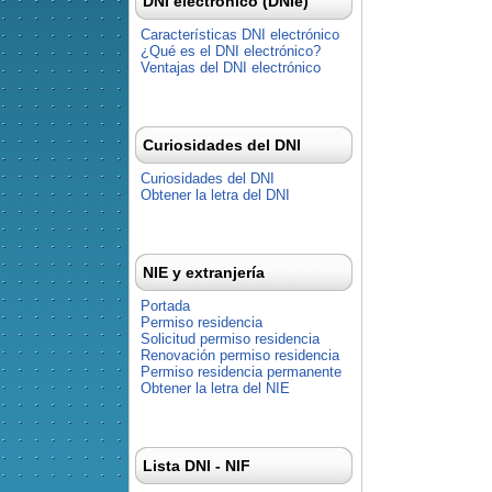
DNI electrónico (DNIe)
Características DNI electrónico
¿Qué es el DNI electrónico?
Ventajas del DNI electrónico
Curiosidades del DNI
Curiosidades del DNI
Obtener la letra del DNI
NIE y extranjería
Portada
Permiso residencia
Solicitud permiso residencia
Renovación permiso residencia
Permiso residencia permanente
Obtener la letra del NIE
Lista DNI - NIF