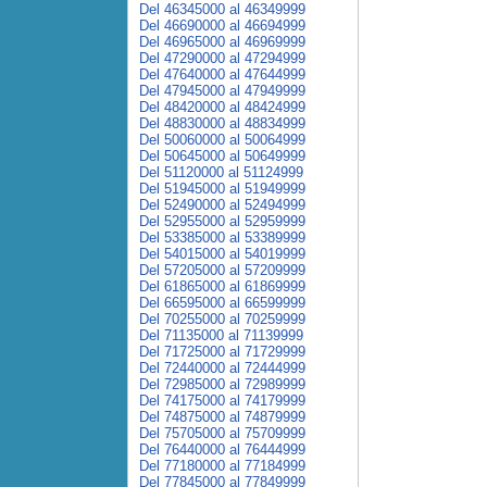
Del 46345000 al 46349999
Del 46690000 al 46694999
Del 46965000 al 46969999
Del 47290000 al 47294999
Del 47640000 al 47644999
Del 47945000 al 47949999
Del 48420000 al 48424999
Del 48830000 al 48834999
Del 50060000 al 50064999
Del 50645000 al 50649999
Del 51120000 al 51124999
Del 51945000 al 51949999
Del 52490000 al 52494999
Del 52955000 al 52959999
Del 53385000 al 53389999
Del 54015000 al 54019999
Del 57205000 al 57209999
Del 61865000 al 61869999
Del 66595000 al 66599999
Del 70255000 al 70259999
Del 71135000 al 71139999
Del 71725000 al 71729999
Del 72440000 al 72444999
Del 72985000 al 72989999
Del 74175000 al 74179999
Del 74875000 al 74879999
Del 75705000 al 75709999
Del 76440000 al 76444999
Del 77180000 al 77184999
Del 77845000 al 77849999