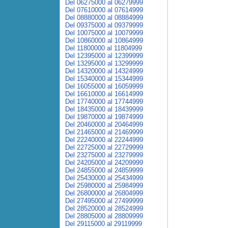
Del 06275000 al 06279999
Del 07610000 al 07614999
Del 08880000 al 08884999
Del 09375000 al 09379999
Del 10075000 al 10079999
Del 10860000 al 10864999
Del 11800000 al 11804999
Del 12395000 al 12399999
Del 13295000 al 13299999
Del 14320000 al 14324999
Del 15340000 al 15344999
Del 16055000 al 16059999
Del 16610000 al 16614999
Del 17740000 al 17744999
Del 18435000 al 18439999
Del 19870000 al 19874999
Del 20460000 al 20464999
Del 21465000 al 21469999
Del 22240000 al 22244999
Del 22725000 al 22729999
Del 23275000 al 23279999
Del 24205000 al 24209999
Del 24855000 al 24859999
Del 25430000 al 25434999
Del 25980000 al 25984999
Del 26800000 al 26804999
Del 27495000 al 27499999
Del 28520000 al 28524999
Del 28805000 al 28809999
Del 29115000 al 29119999