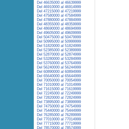
Del 46635000 al 46639999
Del 46910000 al 46914999
Del 47215000 al 47219999
Del 47580000 al 47584999
Del 47880000 al 47884999
Del 48355000 al 48359999
Del 48690000 al 48694999
Del 49605000 al 49609999
Del 50475000 al 50479999
Del 50995000 al 50999999
Del 51820000 al 51824999
Del 52385000 al 52389999
Del 52870000 al 52874999
Del 53280000 al 53284999
Del 53760000 al 53764999
Del 56240000 al 56244999
Del 60890000 al 60894999
Del 65640000 al 65644999
Del 70050000 al 70054999
Del 71010000 al 71014999
Del 71615000 al 71619999
Del 72245000 al 72249999
Del 72820000 al 72824999
Del 73895000 al 73899999
Del 74750000 al 74754999
Del 75440000 al 75444999
Del 76285000 al 76289999
Del 77010000 al 77014999
Del 77715000 al 77719999
Del 78570000 al 78574999