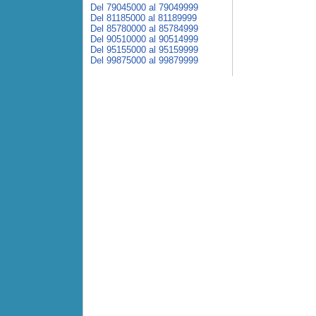
Del 79045000 al 79049999
Del 81185000 al 81189999
Del 85780000 al 85784999
Del 90510000 al 90514999
Del 95155000 al 95159999
Del 99875000 al 99879999