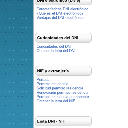
DNI electrónico (DNIe)
Características DNI electrónico
¿Qué es el DNI electrónico?
Ventajas del DNI electrónico
Curiosidades del DNI
Curiosidades del DNI
Obtener la letra del DNI
NIE y extranjería
Portada
Permiso residencia
Solicitud permiso residencia
Renovación permiso residencia
Permiso residencia permanente
Obtener la letra del NIE
Lista DNI - NIF