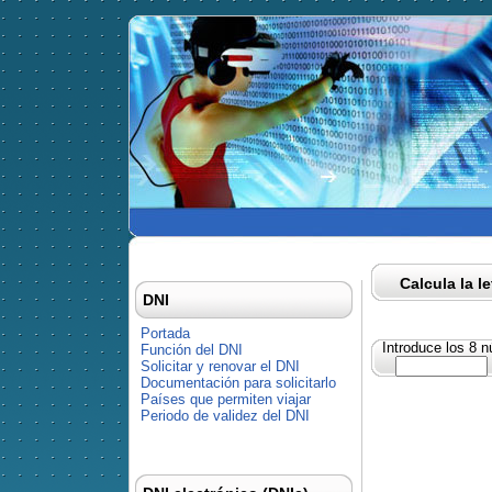
Calcula la l
DNI
Portada
Introduce los 8 
Función del DNI
Solicitar y renovar el DNI
Documentación para solicitarlo
Países que permiten viajar
Periodo de validez del DNI