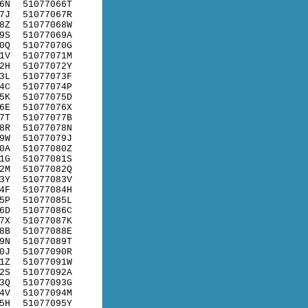
6N
51077066T
7J
51077067R
8Z
51077068W
9S
51077069A
0Q
51077070G
1V
51077071M
2H
51077072Y
3L
51077073F
4C
51077074P
5K
51077075D
6E
51077076X
7T
51077077B
8R
51077078N
9W
51077079J
0A
51077080Z
1G
51077081S
2M
51077082Q
3Y
51077083V
4F
51077084H
5P
51077085L
6D
51077086C
7X
51077087K
8B
51077088E
9N
51077089T
0J
51077090R
1Z
51077091W
2S
51077092A
3Q
51077093G
4V
51077094M
5H
51077095Y