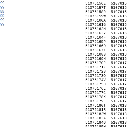
999
51075156E
5107615
999
51075157T
5107615
999
51075158R
5107615
999
51075159W
5107615
999
51075160A
5107616
999
51075161G
5107616
51075162M
5107616
51075163Y
5107616
51075164F
5107616
51075165P
5107616
51075166D
5107616
51075167X
5107616
51075168B
5107616
51075169N
5107616
51075170J
5107617
51075171Z
5107617
51075172S
5107617
51075173Q
5107617
51075174V
5107617
51075175H
5107617
51075176L
5107617
51075177C
5107617
51075178K
5107617
51075179E
5107617
51075180T
5107618
51075181R
5107618
51075182W
5107618
51075183A
5107618
51075184G
5107618
51075185M
5107618