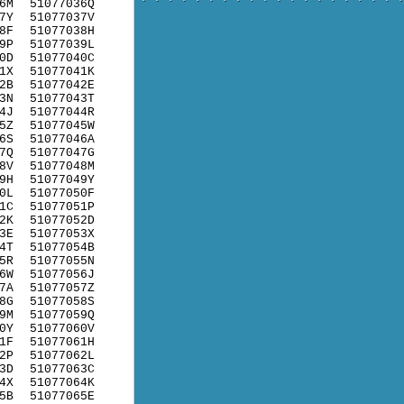
6M
51077036Q
7Y
51077037V
8F
51077038H
9P
51077039L
0D
51077040C
1X
51077041K
2B
51077042E
3N
51077043T
4J
51077044R
5Z
51077045W
6S
51077046A
7Q
51077047G
8V
51077048M
9H
51077049Y
0L
51077050F
1C
51077051P
2K
51077052D
3E
51077053X
4T
51077054B
5R
51077055N
6W
51077056J
7A
51077057Z
8G
51077058S
9M
51077059Q
0Y
51077060V
1F
51077061H
2P
51077062L
3D
51077063C
4X
51077064K
5B
51077065E