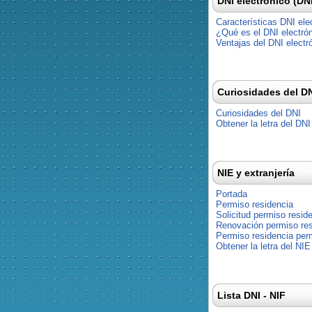
DNI electrónico (DN
Características DNI ele
¿Qué es el DNI electró
Ventajas del DNI electr
Curiosidades del D
Curiosidades del DNI
Obtener la letra del DNI
NIE y extranjería
Portada
Permiso residencia
Solicitud permiso resid
Renovación permiso res
Permiso residencia pe
Obtener la letra del NIE
Lista DNI - NIF