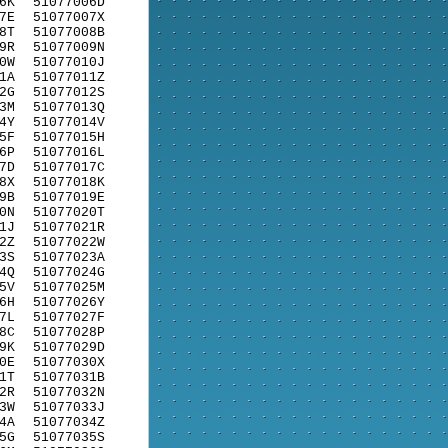
6K
51077006D
7E
51077007X
8T
51077008B
9R
51077009N
0W
51077010J
1A
51077011Z
2G
51077012S
3M
51077013Q
4Y
51077014V
5F
51077015H
6P
51077016L
7D
51077017C
8X
51077018K
9B
51077019E
0N
51077020T
1J
51077021R
2Z
51077022W
3S
51077023A
4Q
51077024G
5V
51077025M
6H
51077026Y
7L
51077027F
8C
51077028P
9K
51077029D
0E
51077030X
1T
51077031B
2R
51077032N
3W
51077033J
4A
51077034Z
5G
51077035S