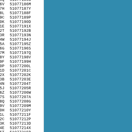
6V
51077186M
7H
51077187Y
8L
51077188F
9C
51077189P
0K
51077190D
1E
51077191X
2T
51077192B
3R
51077193N
4W
51077194J
5A
51077195Z
6G
51077196S
7M
51077197Q
8Y
51077198V
9F
51077199H
0P
51077200L
1D
51077201C
2X
51077202K
3B
51077203E
4N
51077204T
5J
51077205R
6Z
51077206W
7S
51077207A
8Q
51077208G
9V
51077209M
0H
51077210Y
1L
51077211F
2C
51077212P
3K
51077213D
4E
51077214X