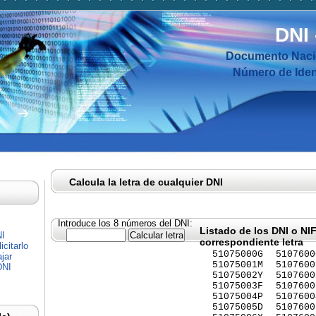
DNI
Documento Nacio
Número de Ident
Calcula la letra de cualquier DNI
Introduce los 8 números del DNI:
Listado de los DNI o NI
NI
correspondiente letra
citarlo
51075000G
5107600
jar
51075001M
5107600
DNI
51075002Y
5107600
51075003F
5107600
51075004P
5107600
51075005D
5107600