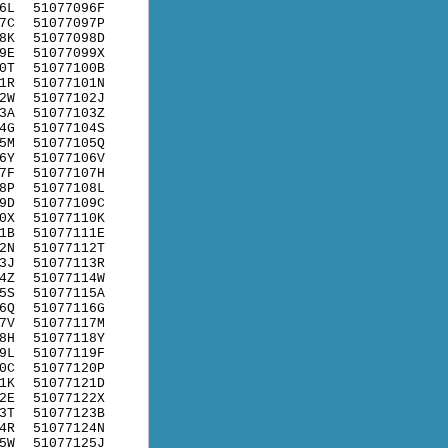
6L
51077096F
7C
51077097P
8K
51077098D
9E
51077099X
0T
51077100B
1R
51077101N
2W
51077102J
3A
51077103Z
4G
51077104S
5M
51077105Q
6Y
51077106V
7F
51077107H
8P
51077108L
9D
51077109C
0X
51077110K
1B
51077111E
2N
51077112T
3J
51077113R
4Z
51077114W
5S
51077115A
6Q
51077116G
7V
51077117M
8H
51077118Y
9L
51077119F
0C
51077120P
1K
51077121D
2E
51077122X
3T
51077123B
4R
51077124N
5W
51077125J