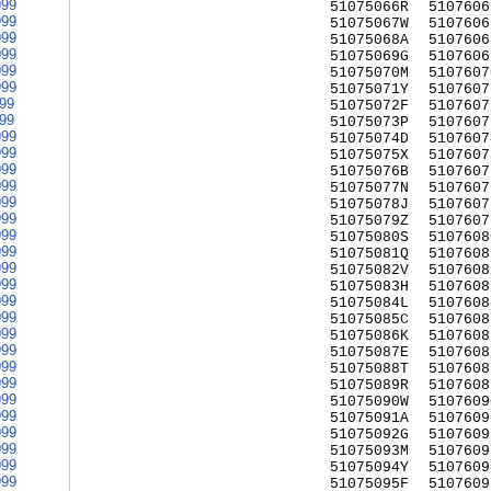
999
51075066R
5107606
999
51075067W
5107606
999
51075068A
5107606
999
51075069G
5107606
999
51075070M
5107607
999
51075071Y
5107607
999
51075072F
5107607
999
51075073P
5107607
999
51075074D
5107607
999
51075075X
5107607
999
51075076B
5107607
999
51075077N
5107607
999
51075078J
5107607
999
51075079Z
5107607
999
51075080S
5107608
999
51075081Q
5107608
999
51075082V
5107608
999
51075083H
5107608
999
51075084L
5107608
999
51075085C
5107608
999
51075086K
5107608
999
51075087E
5107608
999
51075088T
5107608
999
51075089R
5107608
999
51075090W
5107609
999
51075091A
5107609
999
51075092G
5107609
999
51075093M
5107609
999
51075094Y
5107609
999
51075095F
5107609