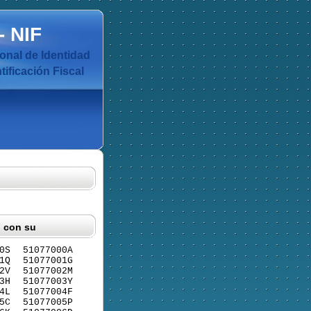
-
NIF
nal de Identidad
ificación Fiscal
F con su
0S
51077000A
1Q
51077001G
2V
51077002M
3H
51077003Y
4L
51077004F
5C
51077005P