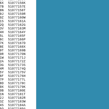
6X
51077156K
7B
51077157E
8N
51077158T
9J
51077159R
0Z
51077160W
1S
51077161A
2Q
51077162G
3V
51077163M
4H
51077164Y
5L
51077165F
6C
51077166P
7K
51077167D
8E
51077168X
9T
51077169B
0R
51077170N
1W
51077171J
2A
51077172Z
3G
51077173S
4M
51077174Q
5Y
51077175V
6F
51077176H
7P
51077177L
8D
51077178C
9X
51077179K
0B
51077180E
1N
51077181T
2J
51077182R
3Z
51077183W
4S
51077184A
5Q
51077185G