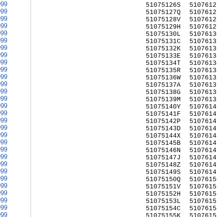
999
51075126S
5107612
999
51075127Q
5107612
999
51075128V
5107612
999
51075129H
5107612
999
51075130L
5107613
999
51075131C
5107613
999
51075132K
5107613
999
51075133E
5107613
999
51075134T
5107613
999
51075135R
5107613
999
51075136W
5107613
999
51075137A
5107613
999
51075138G
5107613
999
51075139M
5107613
999
51075140Y
5107614
999
51075141F
5107614
999
51075142P
5107614
999
51075143D
5107614
999
51075144X
5107614
999
51075145B
5107614
999
51075146N
5107614
999
51075147J
5107614
999
51075148Z
5107614
999
51075149S
5107614
999
51075150Q
5107615
999
51075151V
5107615
999
51075152H
5107615
999
51075153L
5107615
999
51075154C
5107615
999
51075155K
5107615