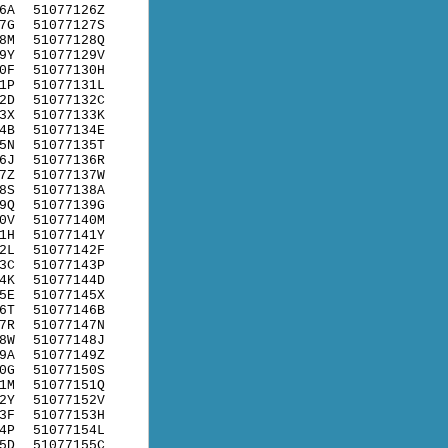
6A
51077126Z
7G
51077127S
8M
51077128Q
9Y
51077129V
0F
51077130H
1P
51077131L
2D
51077132C
3X
51077133K
4B
51077134E
5N
51077135T
6J
51077136R
7Z
51077137W
8S
51077138A
9Q
51077139G
0V
51077140M
1H
51077141Y
2L
51077142F
3C
51077143P
4K
51077144D
5E
51077145X
6T
51077146B
7R
51077147N
8W
51077148J
9A
51077149Z
0G
51077150S
1M
51077151Q
2Y
51077152V
3F
51077153H
4P
51077154L
5D
51077155C