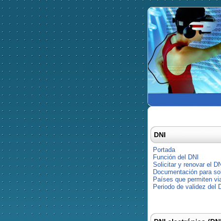
DNI
Portada
Función del DNI
Solicitar y renovar el D
Documentación para soli
Países que permiten via
Periodo de validez del 