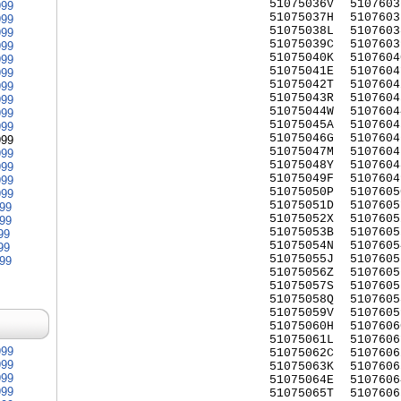
51075036V
5107603
999
51075037H
5107603
999
51075038L
5107603
999
51075039C
5107603
999
51075040K
5107604
999
51075041E
5107604
999
51075042T
5107604
999
51075043R
5107604
999
51075044W
5107604
999
51075045A
5107604
999
51075046G
5107604
999
51075047M
5107604
999
51075048Y
5107604
999
51075049F
5107604
999
51075050P
5107605
999
51075051D
5107605
999
51075052X
5107605
999
51075053B
5107605
99
51075054N
5107605
99
51075055J
5107605
999
51075056Z
5107605
51075057S
5107605
51075058Q
5107605
51075059V
5107605
51075060H
5107606
51075061L
5107606
999
51075062C
5107606
999
51075063K
5107606
999
51075064E
5107606
999
51075065T
5107606