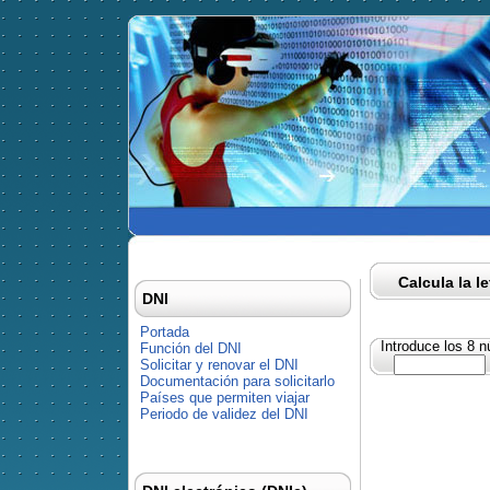
Calcula la l
DNI
Portada
Introduce los 8 
Función del DNI
Solicitar y renovar el DNI
Documentación para solicitarlo
Países que permiten viajar
Periodo de validez del DNI