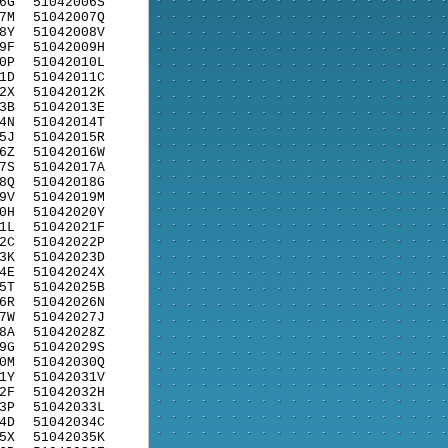
6G
51042006S
7M
51042007Q
8Y
51042008V
9F
51042009H
0P
51042010L
1D
51042011C
2X
51042012K
3B
51042013E
4N
51042014T
5J
51042015R
6Z
51042016W
7S
51042017A
8Q
51042018G
9V
51042019M
0H
51042020Y
1L
51042021F
2C
51042022P
3K
51042023D
4E
51042024X
5T
51042025B
6R
51042026N
7W
51042027J
8A
51042028Z
9G
51042029S
0M
51042030Q
1Y
51042031V
2F
51042032H
3P
51042033L
4D
51042034C
5X
51042035K