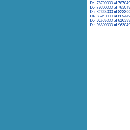
Del 78700000 al 78704
Del 79300000 al 79304
Del 82335000 al 82339
Del 86940000 al 86944
Del 91635000 al 91639
Del 96300000 al 96304