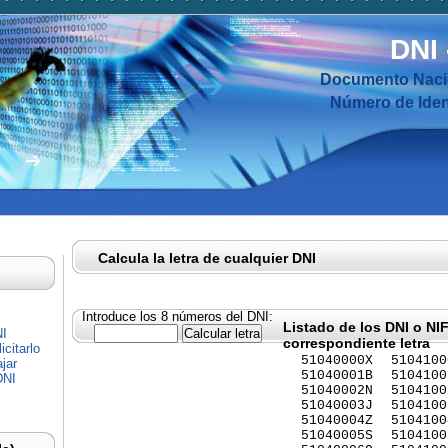
DNI
Documento Nacio
Número de Ident
Calcula la letra de cualquier DNI
Introduce los 8 números del DNI:
Listado de los DNI o NI
NI
correspondiente letra
citarlo
51040000X
5104100
jar
51040001B
5104100
DNI
51040002N
5104100
51040003J
5104100
51040004Z
5104100
51040005S
5104100