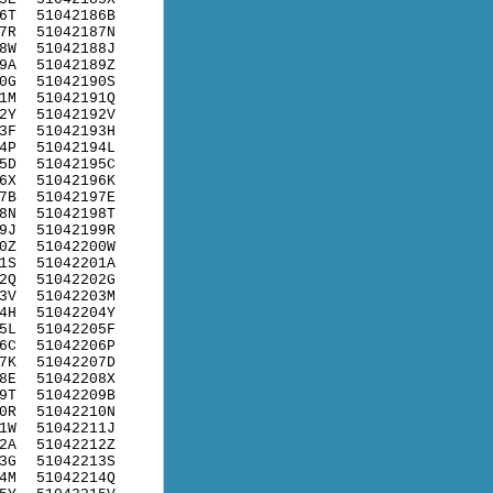
6T
51042186B
7R
51042187N
8W
51042188J
9A
51042189Z
0G
51042190S
1M
51042191Q
2Y
51042192V
3F
51042193H
4P
51042194L
5D
51042195C
6X
51042196K
7B
51042197E
8N
51042198T
9J
51042199R
0Z
51042200W
1S
51042201A
2Q
51042202G
3V
51042203M
4H
51042204Y
5L
51042205F
6C
51042206P
7K
51042207D
8E
51042208X
9T
51042209B
0R
51042210N
1W
51042211J
2A
51042212Z
3G
51042213S
4M
51042214Q