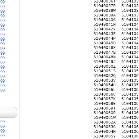
51040036T
5104103
999
51040037R
5104103
999
51040038W
5104103
999
51040039A
5104103
999
51040040G
5104104
999
51040041M
5104104
999
51040042Y
5104104
999
51040043F
5104104
999
51040044P
5104104
999
51040045D
5104104
999
51040046X
5104104
999
51040047B
5104104
999
51040048N
5104104
999
51040049J
5104104
999
51040050Z
5104105
999
51040051S
5104105
999
51040052Q
5104105
999
51040053V
5104105
999
51040054H
5104105
999
51040055L
5104105
999
51040056C
5104105
51040057K
5104105
51040058E
5104105
51040059T
5104105
51040060R
5104106
51040061W
5104106
999
51040062A
5104106
999
51040063G
5104106
999
51040064M
5104106
999
51040065Y
5104106