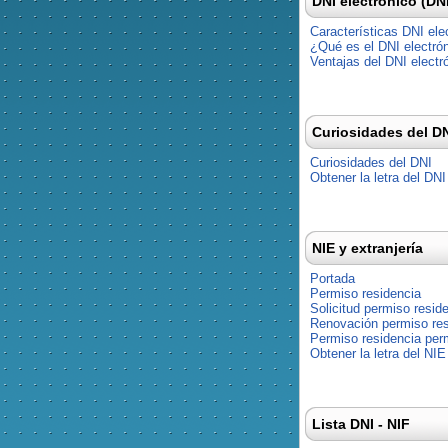
DNI electrónico (DN
Características DNI ele
¿Qué es el DNI electró
Ventajas del DNI electr
Curiosidades del D
Curiosidades del DNI
Obtener la letra del DNI
NIE y extranjería
Portada
Permiso residencia
Solicitud permiso resid
Renovación permiso res
Permiso residencia pe
Obtener la letra del NIE
Lista DNI - NIF