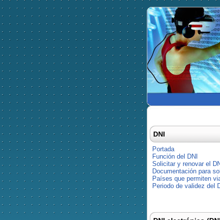
DNI
Portada
Función del DNI
Solicitar y renovar el D
Documentación para soli
Países que permiten via
Periodo de validez del 