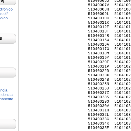
Ie)
51040006Q
5104100
51040007V
5104100
ctrónico
51040008H
5104100
nico?
51040009L
5104100
ónico
51040010C
5104101
51040011K
5104101
51040012E
5104101
51040013T
5104101
51040014R
5104101
NI
51040015W
5104101
51040016A
5104101
51040017G
5104101
51040018M
5104101
51040019Y
5104101
51040020F
5104102
51040021P
5104102
51040022D
5104102
51040023X
5104102
51040024B
5104102
51040025N
5104102
51040026J
5104102
encia
51040027Z
5104102
idencia
51040028S
5104102
rmanente
51040029Q
5104102
51040030V
5104103
51040031H
5104103
51040032L
5104103
51040033C
5104103
51040034K
5104103
51040035E
5104103