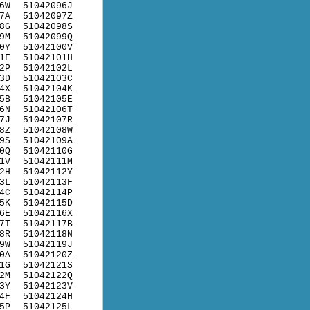
6W
51042096J
7A
51042097Z
8G
51042098S
9M
51042099Q
0Y
51042100V
1F
51042101H
2P
51042102L
3D
51042103C
4X
51042104K
5B
51042105E
6N
51042106T
7J
51042107R
8Z
51042108W
9S
51042109A
0Q
51042110G
1V
51042111M
2H
51042112Y
3L
51042113F
4C
51042114P
5K
51042115D
6E
51042116X
7T
51042117B
8R
51042118N
9W
51042119J
0A
51042120Z
1G
51042121S
2M
51042122Q
3Y
51042123V
4F
51042124H
5P
51042125L