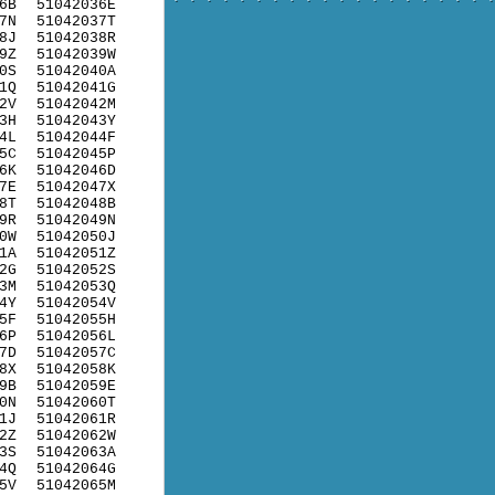
6B
51042036E
7N
51042037T
8J
51042038R
9Z
51042039W
0S
51042040A
1Q
51042041G
2V
51042042M
3H
51042043Y
4L
51042044F
5C
51042045P
6K
51042046D
7E
51042047X
8T
51042048B
9R
51042049N
0W
51042050J
1A
51042051Z
2G
51042052S
3M
51042053Q
4Y
51042054V
5F
51042055H
6P
51042056L
7D
51042057C
8X
51042058K
9B
51042059E
0N
51042060T
1J
51042061R
2Z
51042062W
3S
51042063A
4Q
51042064G
5V
51042065M