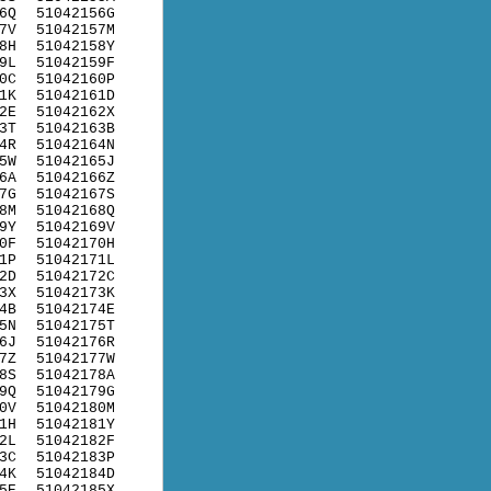
6Q
51042156G
7V
51042157M
8H
51042158Y
9L
51042159F
0C
51042160P
1K
51042161D
2E
51042162X
3T
51042163B
4R
51042164N
5W
51042165J
6A
51042166Z
7G
51042167S
8M
51042168Q
9Y
51042169V
0F
51042170H
1P
51042171L
2D
51042172C
3X
51042173K
4B
51042174E
5N
51042175T
6J
51042176R
7Z
51042177W
8S
51042178A
9Q
51042179G
0V
51042180M
1H
51042181Y
2L
51042182F
3C
51042183P
4K
51042184D
5E
51042185X