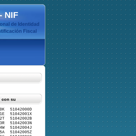
-
NIF
nal de Identidad
ificación Fiscal
F con su
0K
51042000D
1E
51042001X
2T
51042002B
3R
51042003N
4W
51042004J
5A
51042005Z