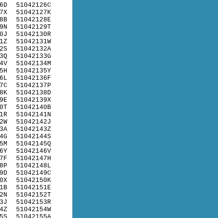
6D
51042126C
7X
51042127K
8B
51042128E
9N
51042129T
0J
51042130R
1Z
51042131W
2S
51042132A
3Q
51042133G
4V
51042134M
5H
51042135Y
6L
51042136F
7C
51042137P
8K
51042138D
9E
51042139X
0T
51042140B
1R
51042141N
2W
51042142J
3A
51042143Z
4G
51042144S
5M
51042145Q
6Y
51042146V
7F
51042147H
8P
51042148L
9D
51042149C
0X
51042150K
1B
51042151E
2N
51042152T
3J
51042153R
4Z
51042154W
5S
51042155A