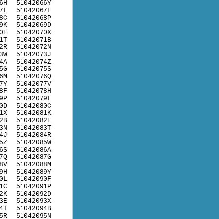
6H
51042066Y
7L
51042067F
8C
51042068P
9K
51042069D
0E
51042070X
1T
51042071B
2R
51042072N
3W
51042073J
4A
51042074Z
5G
51042075S
6M
51042076Q
7Y
51042077V
8F
51042078H
9P
51042079L
0D
51042080C
1X
51042081K
2B
51042082E
3N
51042083T
4J
51042084R
5Z
51042085W
6S
51042086A
7Q
51042087G
8V
51042088M
9H
51042089Y
0L
51042090F
1C
51042091P
2K
51042092D
3E
51042093X
4T
51042094B
5R
51042095N