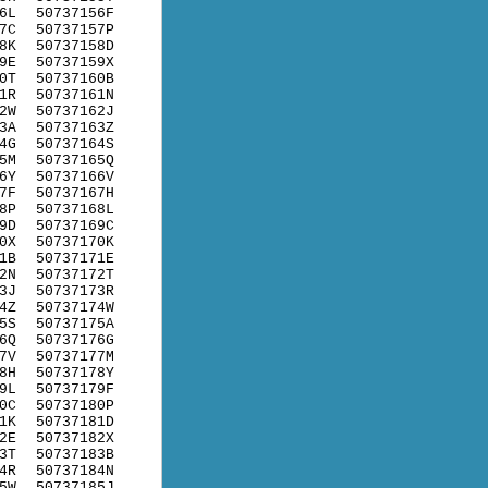
6L
50737156F
7C
50737157P
8K
50737158D
9E
50737159X
0T
50737160B
1R
50737161N
2W
50737162J
3A
50737163Z
4G
50737164S
5M
50737165Q
6Y
50737166V
7F
50737167H
8P
50737168L
9D
50737169C
0X
50737170K
1B
50737171E
2N
50737172T
3J
50737173R
4Z
50737174W
5S
50737175A
6Q
50737176G
7V
50737177M
8H
50737178Y
9L
50737179F
0C
50737180P
1K
50737181D
2E
50737182X
3T
50737183B
4R
50737184N
5W
50737185J