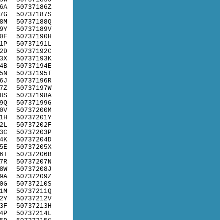
6A
50737186Z
7G
50737187S
8M
50737188Q
9Y
50737189V
0F
50737190H
1P
50737191L
2D
50737192C
3X
50737193K
4B
50737194E
5N
50737195T
6J
50737196R
7Z
50737197W
8S
50737198A
9Q
50737199G
0V
50737200M
1H
50737201Y
2L
50737202F
3C
50737203P
4K
50737204D
5E
50737205X
6T
50737206B
7R
50737207N
8W
50737208J
9A
50737209Z
0G
50737210S
1M
50737211Q
2Y
50737212V
3F
50737213H
4P
50737214L