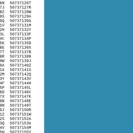
6N
50737126T
7J
50737127R
8Z
50737128W
9S
50737129A
0Q
50737130G
1V
50737131M
2H
50737132Y
3L
50737133F
4C
50737134P
5K
50737135D
6E
50737136X
7T
50737137B
8R
50737138N
9W
50737139J
0A
50737140Z
1G
50737141S
2M
50737142Q
3Y
50737143V
4F
50737144H
5P
50737145L
6D
50737146C
7X
50737147K
8B
50737148E
9N
50737149T
0J
50737150R
1Z
50737151W
2S
50737152A
3Q
50737153G
4V
50737154M
5H
50737155Y