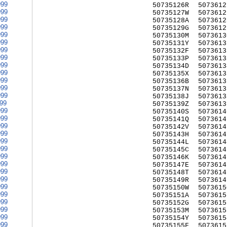
999
50735126R
5073612
999
50735127W
5073612
999
50735128A
5073612
999
50735129G
5073612
999
50735130M
5073613
999
50735131Y
5073613
999
50735132F
5073613
999
50735133P
5073613
999
50735134D
5073613
999
50735135X
5073613
999
50735136B
5073613
999
50735137N
5073613
999
50735138J
5073613
999
50735139Z
5073613
999
50735140S
5073614
999
50735141Q
5073614
999
50735142V
5073614
999
50735143H
5073614
999
50735144L
5073614
999
50735145C
5073614
999
50735146K
5073614
999
50735147E
5073614
999
50735148T
5073614
999
50735149R
5073614
999
50735150W
5073615
999
50735151A
5073615
999
50735152G
5073615
999
50735153M
5073615
999
50735154Y
5073615
999
50735155F
5073615