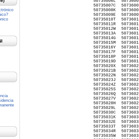
Ie)
50735006L
5073600
50735007C
5073600
ctrónico
50735008K
5073600
nico?
50735009E
5073600
ónico
50735010T
5073601
50735011R
5073601
50735012W
5073601
50735013A
5073601
50735014G
5073601
NI
50735015M
5073601
50735016Y
5073601
50735017F
5073601
50735018P
5073601
50735019D
5073601
50735020X
5073602
50735021B
5073602
50735022N
5073602
50735023J
5073602
50735024Z
5073602
50735025S
5073602
50735026Q
5073602
encia
50735027V
5073602
idencia
50735028H
5073602
rmanente
50735029L
5073602
50735030C
5073603
50735031K
5073603
50735032E
5073603
50735033T
5073603
50735034R
5073603
50735035W
5073603