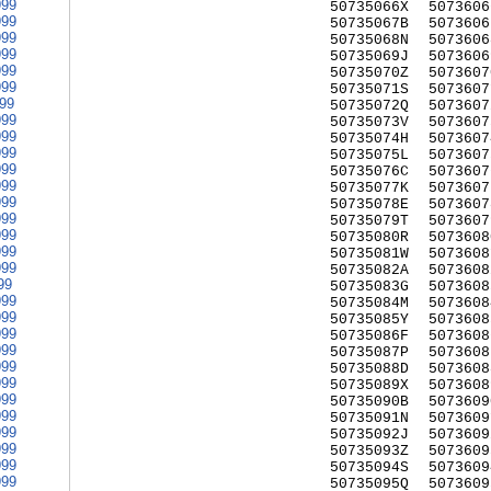
999
50735066X
5073606
999
50735067B
5073606
999
50735068N
5073606
999
50735069J
5073606
999
50735070Z
5073607
999
50735071S
5073607
999
50735072Q
5073607
999
50735073V
5073607
999
50735074H
5073607
999
50735075L
5073607
999
50735076C
5073607
999
50735077K
5073607
999
50735078E
5073607
999
50735079T
5073607
999
50735080R
5073608
999
50735081W
5073608
999
50735082A
5073608
99
50735083G
5073608
999
50735084M
5073608
999
50735085Y
5073608
999
50735086F
5073608
999
50735087P
5073608
999
50735088D
5073608
999
50735089X
5073608
999
50735090B
5073609
999
50735091N
5073609
999
50735092J
5073609
999
50735093Z
5073609
999
50735094S
5073609
999
50735095Q
5073609