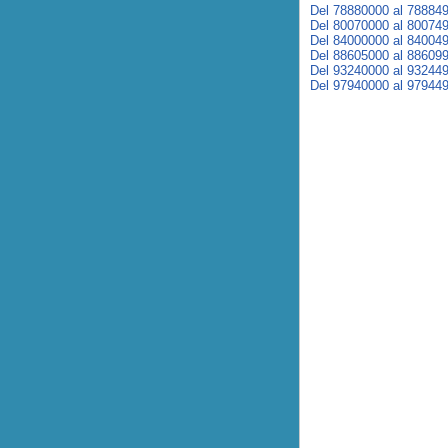
Del 78880000 al 78884
Del 80070000 al 80074
Del 84000000 al 84004
Del 88605000 al 88609
Del 93240000 al 93244
Del 97940000 al 97944