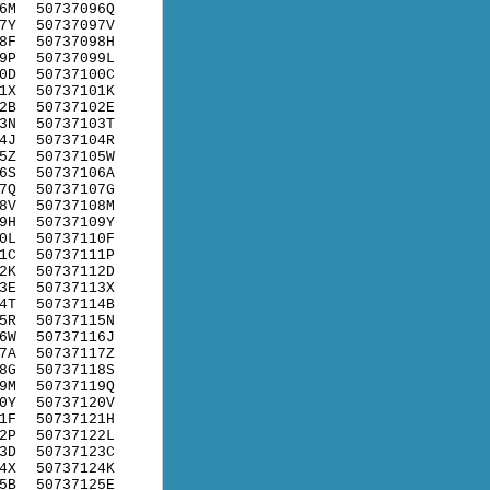
6M
50737096Q
7Y
50737097V
8F
50737098H
9P
50737099L
0D
50737100C
1X
50737101K
2B
50737102E
3N
50737103T
4J
50737104R
5Z
50737105W
6S
50737106A
7Q
50737107G
8V
50737108M
9H
50737109Y
0L
50737110F
1C
50737111P
2K
50737112D
3E
50737113X
4T
50737114B
5R
50737115N
6W
50737116J
7A
50737117Z
8G
50737118S
9M
50737119Q
0Y
50737120V
1F
50737121H
2P
50737122L
3D
50737123C
4X
50737124K
5B
50737125E