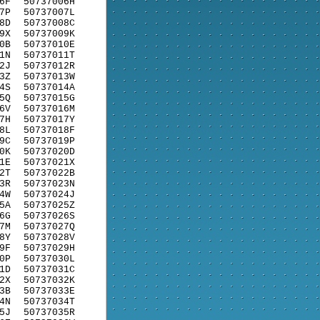
6F
50737006H
7P
50737007L
8D
50737008C
9X
50737009K
0B
50737010E
1N
50737011T
2J
50737012R
3Z
50737013W
4S
50737014A
5Q
50737015G
6V
50737016M
7H
50737017Y
8L
50737018F
9C
50737019P
0K
50737020D
1E
50737021X
2T
50737022B
3R
50737023N
4W
50737024J
5A
50737025Z
6G
50737026S
7M
50737027Q
8Y
50737028V
9F
50737029H
0P
50737030L
1D
50737031C
2X
50737032K
3B
50737033E
4N
50737034T
5J
50737035R