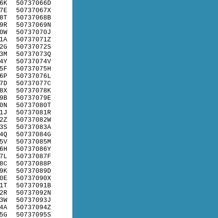
6K
50737066D
7E
50737067X
8T
50737068B
9R
50737069N
0W
50737070J
1A
50737071Z
2G
50737072S
3M
50737073Q
4Y
50737074V
5F
50737075H
6P
50737076L
7D
50737077C
8X
50737078K
9B
50737079E
0N
50737080T
1J
50737081R
2Z
50737082W
3S
50737083A
4Q
50737084G
5V
50737085M
6H
50737086Y
7L
50737087F
8C
50737088P
9K
50737089D
0E
50737090X
1T
50737091B
2R
50737092N
3W
50737093J
4A
50737094Z
5G
50737095S