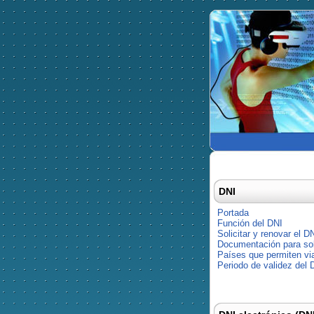
DNI
Portada
Función del DNI
Solicitar y renovar el D
Documentación para soli
Países que permiten via
Periodo de validez del 