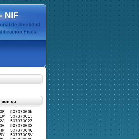
-
NIF
nal de Identidad
ificación Fiscal
F con su
0R
50737000N
1W
50737001J
2A
50737002Z
3G
50737003S
4M
50737004Q
5Y
50737005V