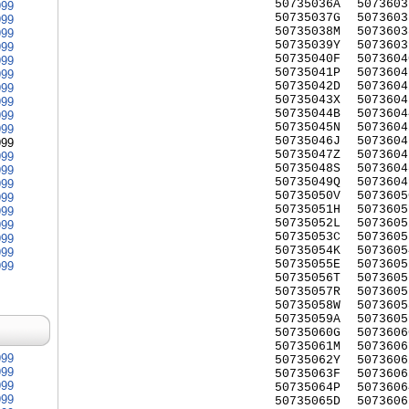
50735036A
5073603
999
50735037G
5073603
999
50735038M
5073603
999
50735039Y
5073603
999
50735040F
5073604
999
50735041P
5073604
999
50735042D
5073604
999
50735043X
5073604
999
50735044B
5073604
999
50735045N
5073604
999
50735046J
5073604
999
50735047Z
5073604
999
50735048S
5073604
999
50735049Q
5073604
999
50735050V
5073605
999
50735051H
5073605
999
50735052L
5073605
999
50735053C
5073605
999
50735054K
5073605
999
50735055E
5073605
999
50735056T
5073605
50735057R
5073605
50735058W
5073605
50735059A
5073605
50735060G
5073606
50735061M
5073606
999
50735062Y
5073606
999
50735063F
5073606
999
50735064P
5073606
999
50735065D
5073606