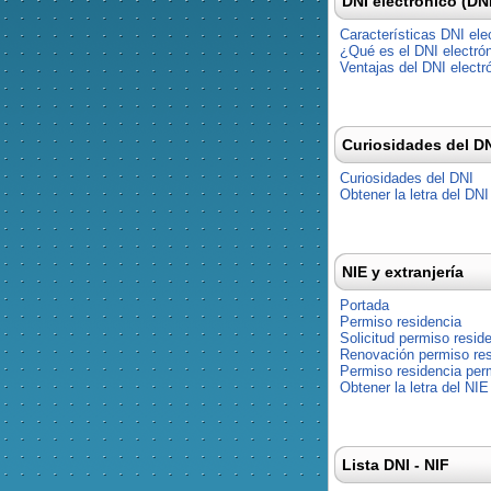
DNI electrónico (DN
Características DNI ele
¿Qué es el DNI electró
Ventajas del DNI electr
Curiosidades del D
Curiosidades del DNI
Obtener la letra del DNI
NIE y extranjería
Portada
Permiso residencia
Solicitud permiso resid
Renovación permiso res
Permiso residencia pe
Obtener la letra del NIE
Lista DNI - NIF