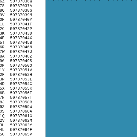
6Z
50737036W
7S
50737037A
8Q
50737038G
9V
50737039M
0H
50737040Y
1L
50737041F
2C
50737042P
3K
50737043D
4E
50737044X
5T
50737045B
6R
50737046N
7W
50737047J
8A
50737048Z
9G
50737049S
0M
50737050Q
1Y
50737051V
2F
50737052H
3P
50737053L
4D
50737054C
5X
50737055K
6B
50737056E
7N
50737057T
8J
50737058R
9Z
50737059W
0S
50737060A
1Q
50737061G
2V
50737062M
3H
50737063Y
4L
50737064F
5C
50737065P