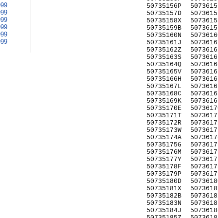
999
50735156P
5073615
999
50735157D
5073615
999
50735158X
5073615
999
50735159B
5073615
999
50735160N
5073616
999
50735161J
5073616
50735162Z
5073616
50735163S
5073616
50735164Q
5073616
50735165V
5073616
50735166H
5073616
50735167L
5073616
50735168C
5073616
50735169K
5073616
50735170E
5073617
50735171T
5073617
50735172R
5073617
50735173W
5073617
50735174A
5073617
50735175G
5073617
50735176M
5073617
50735177Y
5073617
50735178F
5073617
50735179P
5073617
50735180D
5073618
50735181X
5073618
50735182B
5073618
50735183N
5073618
50735184J
5073618
50735185Z
5073618