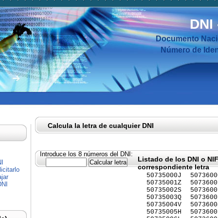
DNI
Documento Nacio
Número de Ident
Calcula la letra de cualquier DNI
Introduce los 8 números del DNI:
Listado de los DNI o NI
NI
correspondiente letra
citarlo
50735000J
5073600
jar
50735001Z
5073600
DNI
50735002S
5073600
50735003Q
5073600
50735004V
5073600
50735005H
5073600