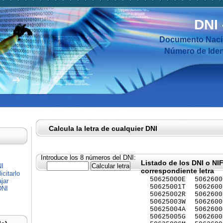
DNI
Documento Nacio
Número de Ident
Calcula la letra de cualquier DNI
Introduce los 8 números del DNI:
Listado de los DNI o NI
NI
correspondiente letra
citarlo
50625000E
5062600
jar
50625001T
5062600
DNI
50625002R
5062600
50625003W
5062600
50625004A
5062600
50625005G
5062600