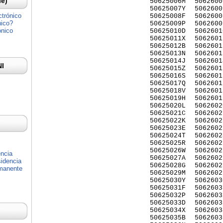
Ie)
50625006M
5062600
50625007Y
5062600
ctrónico
50625008F
5062600
nico?
50625009P
5062600
ónico
50625010D
5062601
50625011X
5062601
50625012B
5062601
50625013N
5062601
50625014J
5062601
NI
50625015Z
5062601
50625016S
5062601
50625017Q
5062601
50625018V
5062601
50625019H
5062601
50625020L
5062602
50625021C
5062602
50625022K
5062602
50625023E
5062602
50625024T
5062602
50625025R
5062602
50625026W
5062602
encia
50625027A
5062602
idencia
50625028G
5062602
rmanente
50625029M
5062602
50625030Y
5062603
50625031F
5062603
50625032P
5062603
50625033D
5062603
50625034X
5062603
50625035B
5062603