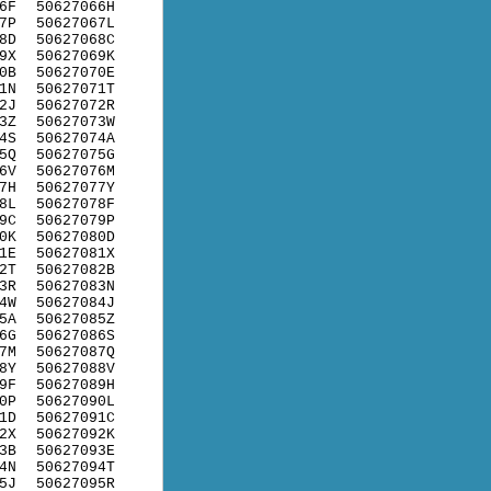
6F
50627066H
7P
50627067L
8D
50627068C
9X
50627069K
0B
50627070E
1N
50627071T
2J
50627072R
3Z
50627073W
4S
50627074A
5Q
50627075G
6V
50627076M
7H
50627077Y
8L
50627078F
9C
50627079P
0K
50627080D
1E
50627081X
2T
50627082B
3R
50627083N
4W
50627084J
5A
50627085Z
6G
50627086S
7M
50627087Q
8Y
50627088V
9F
50627089H
0P
50627090L
1D
50627091C
2X
50627092K
3B
50627093E
4N
50627094T
5J
50627095R