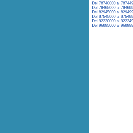
Del 78740000 al 78744
Del 79465000 al 79469
Del 82945000 al 82949
Del 87545000 al 87549
Del 92220000 al 92224
Del 96895000 al 96899