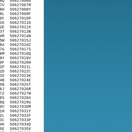
6Q
50627006G
7V
50627007M
8H
50627008Y
9L
50627009F
0C
50627010P
1K
50627011D
2E
50627012X
3T
50627013B
4R
50627014N
5W
50627015J
6A
50627016Z
7G
50627017S
8M
50627018Q
9Y
50627019V
0F
50627020H
1P
50627021L
2D
50627022C
3X
50627023K
4B
50627024E
5N
50627025T
6J
50627026R
7Z
50627027W
8S
50627028A
9Q
50627029G
0V
50627030M
1H
50627031Y
2L
50627032F
3C
50627033P
4K
50627034D
5E
50627035X