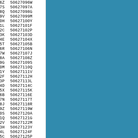
6Z
50627096W
7S
50627097A
8Q
50627098G
9V
50627099M
0H
50627100Y
1L
50627101F
2C
50627102P
3K
50627103D
4E
50627104X
5T
50627105B
6R
50627106N
7W
50627107J
8A
50627108Z
9G
50627109S
0M
50627110Q
1Y
50627111V
2F
50627112H
3P
50627113L
4D
50627114C
5X
50627115K
6B
50627116E
7N
50627117T
8J
50627118R
9Z
50627119W
0S
50627120A
1Q
50627121G
2V
50627122M
3H
50627123Y
4L
50627124F
5C
50627125P