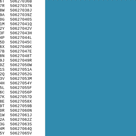
6T
50627036B
7R
50627037N
8W
50627038J
9A
50627039Z
0G
50627040S
1M
50627041Q
2Y
50627042V
3F
50627043H
4P
50627044L
5D
50627045C
6X
50627046K
7B
50627047E
8N
50627048T
9J
50627049R
0Z
50627050W
1S
50627051A
2Q
50627052G
3V
50627053M
4H
50627054Y
5L
50627055F
6C
50627056P
7K
50627057D
8E
50627058X
9T
50627059B
0R
50627060N
1W
50627061J
2A
50627062Z
3G
50627063S
4M
50627064Q
5Y
50627065V