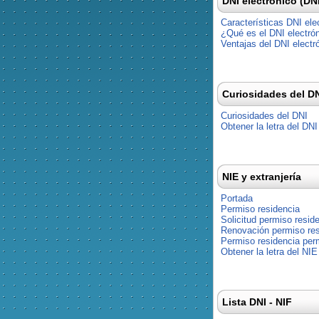
DNI electrónico (DN
Características DNI ele
¿Qué es el DNI electró
Ventajas del DNI electr
Curiosidades del D
Curiosidades del DNI
Obtener la letra del DNI
NIE y extranjería
Portada
Permiso residencia
Solicitud permiso resid
Renovación permiso res
Permiso residencia pe
Obtener la letra del NIE
Lista DNI - NIF