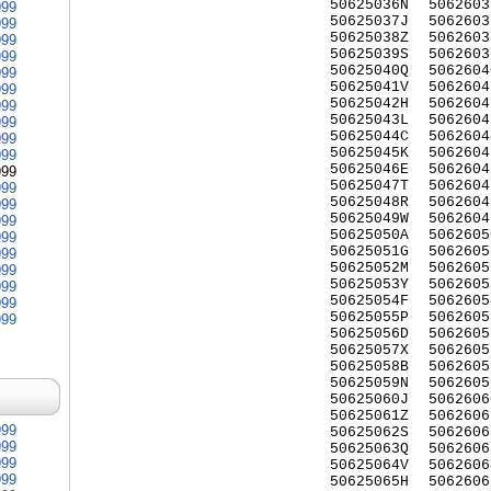
50625036N
5062603
999
50625037J
5062603
999
50625038Z
5062603
999
50625039S
5062603
999
50625040Q
5062604
999
50625041V
5062604
999
50625042H
5062604
999
50625043L
5062604
999
50625044C
5062604
999
50625045K
5062604
999
50625046E
5062604
999
50625047T
5062604
999
50625048R
5062604
999
50625049W
5062604
999
50625050A
5062605
999
50625051G
5062605
999
50625052M
5062605
999
50625053Y
5062605
999
50625054F
5062605
999
50625055P
5062605
999
50625056D
5062605
50625057X
5062605
50625058B
5062605
50625059N
5062605
50625060J
5062606
50625061Z
5062606
999
50625062S
5062606
999
50625063Q
5062606
999
50625064V
5062606
999
50625065H
5062606