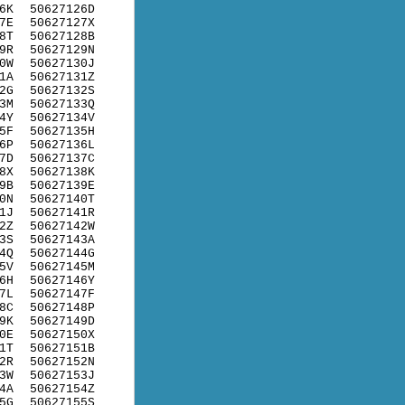
6K
50627126D
7E
50627127X
8T
50627128B
9R
50627129N
0W
50627130J
1A
50627131Z
2G
50627132S
3M
50627133Q
4Y
50627134V
5F
50627135H
6P
50627136L
7D
50627137C
8X
50627138K
9B
50627139E
0N
50627140T
1J
50627141R
2Z
50627142W
3S
50627143A
4Q
50627144G
5V
50627145M
6H
50627146Y
7L
50627147F
8C
50627148P
9K
50627149D
0E
50627150X
1T
50627151B
2R
50627152N
3W
50627153J
4A
50627154Z
5G
50627155S