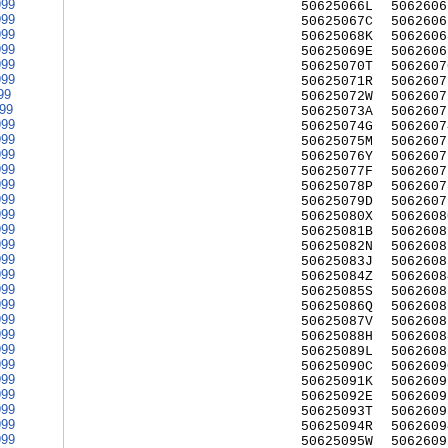
999
50625066L
5062606
999
50625067C
5062606
999
50625068K
5062606
999
50625069E
5062606
999
50625070T
5062607
999
50625071R
5062607
99
50625072W
5062607
999
50625073A
5062607
999
50625074G
5062607
999
50625075M
5062607
999
50625076Y
5062607
999
50625077F
5062607
999
50625078P
5062607
999
50625079D
5062607
999
50625080X
5062608
999
50625081B
5062608
999
50625082N
5062608
999
50625083J
5062608
999
50625084Z
5062608
999
50625085S
5062608
999
50625086Q
5062608
999
50625087V
5062608
999
50625088H
5062608
999
50625089L
5062608
999
50625090C
5062609
999
50625091K
5062609
999
50625092E
5062609
999
50625093T
5062609
999
50625094R
5062609
999
50625095W
5062609