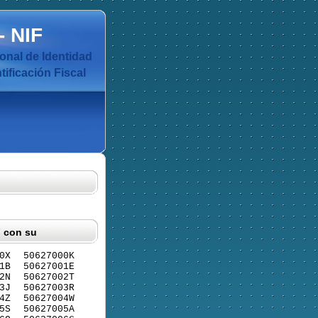
-
NIF
nal de Identidad
ificación Fiscal
F con su
0X
50627000K
1B
50627001E
2N
50627002T
3J
50627003R
4Z
50627004W
5S
50627005A