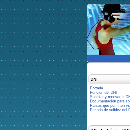
DNI
Portada
Función del DNI
Solicitar y renovar el D
Documentación para soli
Países que permiten via
Periodo de validez del 