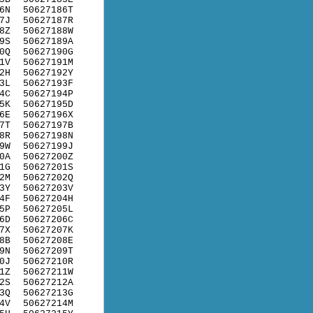
6N
50627186T
7J
50627187R
8Z
50627188W
9S
50627189A
0Q
50627190G
1V
50627191M
2H
50627192Y
3L
50627193F
4C
50627194P
5K
50627195D
6E
50627196X
7T
50627197B
8R
50627198N
9W
50627199J
0A
50627200Z
1G
50627201S
2M
50627202Q
3Y
50627203V
4F
50627204H
5P
50627205L
6D
50627206C
7X
50627207K
8B
50627208E
9N
50627209T
0J
50627210R
1Z
50627211W
2S
50627212A
3Q
50627213G
4V
50627214M