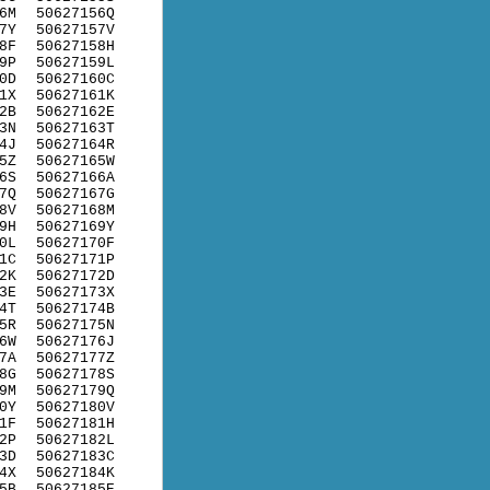
6M
50627156Q
7Y
50627157V
8F
50627158H
9P
50627159L
0D
50627160C
1X
50627161K
2B
50627162E
3N
50627163T
4J
50627164R
5Z
50627165W
6S
50627166A
7Q
50627167G
8V
50627168M
9H
50627169Y
0L
50627170F
1C
50627171P
2K
50627172D
3E
50627173X
4T
50627174B
5R
50627175N
6W
50627176J
7A
50627177Z
8G
50627178S
9M
50627179Q
0Y
50627180V
1F
50627181H
2P
50627182L
3D
50627183C
4X
50627184K
5B
50627185E