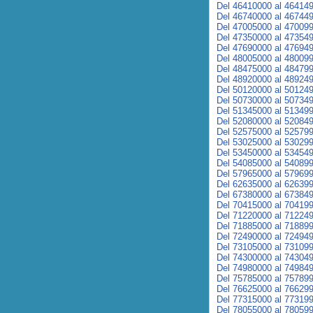
Del 46410000 al 46414
Del 46740000 al 46744
Del 47005000 al 47009
Del 47350000 al 47354
Del 47690000 al 47694
Del 48005000 al 48009
Del 48475000 al 48479
Del 48920000 al 48924
Del 50120000 al 50124
Del 50730000 al 50734
Del 51345000 al 51349
Del 52080000 al 52084
Del 52575000 al 52579
Del 53025000 al 53029
Del 53450000 al 53454
Del 54085000 al 54089
Del 57965000 al 57969
Del 62635000 al 62639
Del 67380000 al 67384
Del 70415000 al 70419
Del 71220000 al 71224
Del 71885000 al 71889
Del 72490000 al 72494
Del 73105000 al 73109
Del 74300000 al 74304
Del 74980000 al 74984
Del 75785000 al 75789
Del 76625000 al 76629
Del 77315000 al 77319
Del 78055000 al 78059