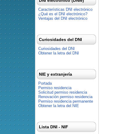
DNI electrónico (DNIe)
Características DNI electrónico
¿Qué es el DNI electrónico?
Ventajas del DNI electrónico
Curiosidades del DNI
Curiosidades del DNI
Obtener la letra del DNI
NIE y extranjería
Portada
Permiso residencia
Solicitud permiso residencia
Renovación permiso residencia
Permiso residencia permanente
Obtener la letra del NIE
Lista DNI - NIF