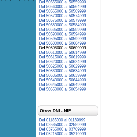
Del 50555000 al 50559999
Del 50560000 al 50564999
Del 50565000 al 50569999
Del 50570000 al 50574999
Del 50575000 al 50579999
Del 50580000 al 50584999
Del 50585000 al 50589999
Del 50590000 al 50594999
Del 50595000 al 50599999
Del 50600000 al 50604999
Del 50605000 al 50609999
Del 50610000 al 50614999
Del 50615000 al 50619999
Del 50620000 al 50624999
Del 50625000 al 50629999
Del 50630000 al 50634999
Del 50635000 al 50639999
Del 50640000 al 50644999
Del 50645000 al 50649999
Del 50650000 al 50654999
Otros DNI - NIF
Del 01185000 al 01189999
Del 02585000 al 02589999
Del 03765000 al 03769999
Del 05215000 al 05219999