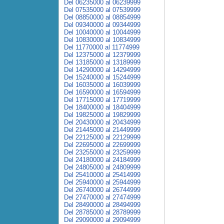
Del 06235000 al 06239999
Del 07535000 al 07539999
Del 08850000 al 08854999
Del 09340000 al 09344999
Del 10040000 al 10044999
Del 10830000 al 10834999
Del 11770000 al 11774999
Del 12375000 al 12379999
Del 13185000 al 13189999
Del 14290000 al 14294999
Del 15240000 al 15244999
Del 16035000 al 16039999
Del 16590000 al 16594999
Del 17715000 al 17719999
Del 18400000 al 18404999
Del 19825000 al 19829999
Del 20430000 al 20434999
Del 21445000 al 21449999
Del 22125000 al 22129999
Del 22695000 al 22699999
Del 23255000 al 23259999
Del 24180000 al 24184999
Del 24805000 al 24809999
Del 25410000 al 25414999
Del 25940000 al 25944999
Del 26740000 al 26744999
Del 27470000 al 27474999
Del 28490000 al 28494999
Del 28785000 al 28789999
Del 29090000 al 29094999