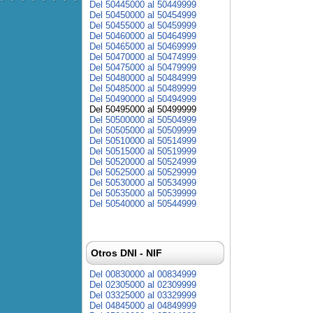
Del 50445000 al 50449999
Del 50450000 al 50454999
Del 50455000 al 50459999
Del 50460000 al 50464999
Del 50465000 al 50469999
Del 50470000 al 50474999
Del 50475000 al 50479999
Del 50480000 al 50484999
Del 50485000 al 50489999
Del 50490000 al 50494999
Del 50495000 al 50499999
Del 50500000 al 50504999
Del 50505000 al 50509999
Del 50510000 al 50514999
Del 50515000 al 50519999
Del 50520000 al 50524999
Del 50525000 al 50529999
Del 50530000 al 50534999
Del 50535000 al 50539999
Del 50540000 al 50544999
Otros DNI - NIF
Del 00830000 al 00834999
Del 02305000 al 02309999
Del 03325000 al 03329999
Del 04845000 al 04849999