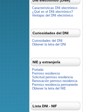
DNI electrónico (DNIe)
Características DNI electrónico
¿Qué es el DNI electrónico?
Ventajas del DNI electrónico
Curiosidades del DNI
Curiosidades del DNI
Obtener la letra del DNI
NIE y extranjería
Portada
Permiso residencia
Solicitud permiso residencia
Renovación permiso residencia
Permiso residencia permanente
Obtener la letra del NIE
Lista DNI - NIF