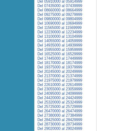
Del 05910000 al 05914999
Del 07435000 al 07439999
Del 08660000 al 08664999
Del 09275000 al 09279999
Del 09800000 al 09804999
Del 10690000 al 10694999
Del 11565000 al 11569999
Del 12230000 al 12234999
Del 13100000 al 13104999
Del 14055000 al 14059999
Del 14935000 al 14939999
Del 15955000 al 15959999
Del 16525000 al 16529999
Del 17445000 al 17449999
Del 18170000 al 18174999
Del 19375000 al 19379999
Del 20245000 al 20249999
Del 21370000 al 21374999
Del 21975000 al 21979999
Del 22610000 al 22614999
Del 23055000 al 23059999
Del 24095000 al 24099999
Del 24420000 al 24424999
Del 25320000 al 25324999
Del 25725000 al 25729999
Del 26470000 al 26474999
Del 27380000 al 27384999
Del 28425000 al 28429999
Del 28730000 al 28734999
Del 29020000 al 29024999