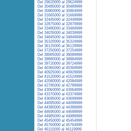
Del 29620000 al 29624999
Del 30485000 al 30489999
Del 30960000 al 30964999
Del 31665000 al 31669999
Del 32445000 al 32449999
Del 32875000 al 32879999
Del 33480000 al 33484999
Del 34035000 al 34039999
Del 34845000 al 34849999
Del 35320000 al 35324999
Del 36125000 al 36129999
Del 37250000 al 37254999
Del 38085000 al 38089999
Del 38880000 al 38884999
Del 39720000 al 39724999
Del 40365000 al 40369999
Del 40925000 al 40929999
Del 41520000 al 41524999
Del 42080000 al 42084999
Del 42785000 al 42789999
Del 43060000 al 43064999
Del 43370000 al 43374999
Del 43695000 al 43699999
Del 44095000 al 44099999
Del 44385000 al 44389999
Del 44695000 al 44699999
Del 44985000 al 44989999
Del 45450000 al 45454999
Del 45760000 al 45764999
Del 46115000 al 46119999