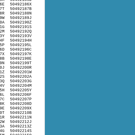
6E
50492186X
7T
50492187B
8R
50492188N
9W
50492189J
0A
50492190Z
1G
50492191S
2M
50492192Q
3Y
50492193V
4F
50492194H
5P
50492195L
6D
50492196C
7X
50492197K
8B
50492198E
9N
50492199T
0J
50492200R
1Z
50492201W
2S
50492202A
3Q
50492203G
4V
50492204M
5H
50492205Y
6L
50492206F
7C
50492207P
8K
50492208D
9E
50492209X
0T
50492210B
1R
50492211N
2W
50492212J
3A
50492213Z
4G
50492214S