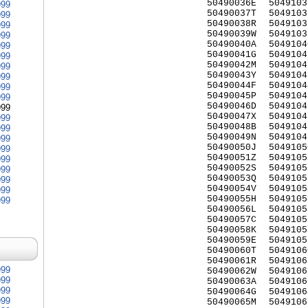
50490036E
5049103
999
50490037T
5049103
999
50490038R
5049103
999
50490039W
5049103
999
50490040A
5049104
999
50490041G
5049104
999
50490042M
5049104
999
50490043Y
5049104
999
50490044F
5049104
999
50490045P
5049104
999
50490046D
5049104
999
50490047X
5049104
999
50490048B
5049104
999
50490049N
5049104
999
50490050J
5049105
999
50490051Z
5049105
999
50490052S
5049105
999
50490053Q
5049105
999
50490054V
5049105
999
50490055H
5049105
999
50490056L
5049105
50490057C
5049105
50490058K
5049105
50490059E
5049105
50490060T
5049106
50490061R
5049106
999
50490062W
5049106
999
50490063A
5049106
999
50490064G
5049106
999
50490065M
5049106