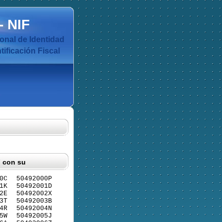
-
NIF
nal de Identidad
ificación Fiscal
F con su
0C
50492000P
1K
50492001D
2E
50492002X
3T
50492003B
4R
50492004N
5W
50492005J