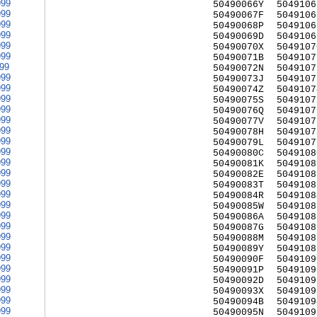
999
50490066Y
5049106
999
50490067F
5049106
999
50490068P
5049106
999
50490069D
5049106
999
50490070X
5049107
999
50490071B
5049107
999
50490072N
5049107
999
50490073J
5049107
999
50490074Z
5049107
999
50490075S
5049107
999
50490076Q
5049107
999
50490077V
5049107
999
50490078H
5049107
999
50490079L
5049107
999
50490080C
5049108
999
50490081K
5049108
999
50490082E
5049108
999
50490083T
5049108
999
50490084R
5049108
999
50490085W
5049108
999
50490086A
5049108
999
50490087G
5049108
999
50490088M
5049108
999
50490089Y
5049108
999
50490090F
5049109
999
50490091P
5049109
999
50490092D
5049109
999
50490093X
5049109
999
50490094B
5049109
999
50490095N
5049109