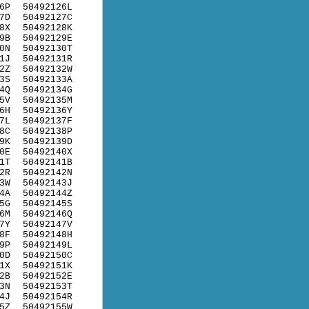
6P
50492126L
7D
50492127C
8X
50492128K
9B
50492129E
0N
50492130T
1J
50492131R
2Z
50492132W
3S
50492133A
4Q
50492134G
5V
50492135M
6H
50492136Y
7L
50492137F
8C
50492138P
9K
50492139D
0E
50492140X
1T
50492141B
2R
50492142N
3W
50492143J
4A
50492144Z
5G
50492145S
6M
50492146Q
7Y
50492147V
8F
50492148H
9P
50492149L
0D
50492150C
1X
50492151K
2B
50492152E
3N
50492153T
4J
50492154R
5Z
50492155W