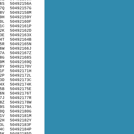
6S
50492156A
7Q
50492157G
8V
50492158M
9H
50492159Y
0L
50492160F
1C
50492161P
2K
50492162D
3E
50492163X
4T
50492164B
5R
50492165N
6W
50492166J
7A
50492167Z
8G
50492168S
9M
50492169Q
0Y
50492170V
1F
50492171H
2P
50492172L
3D
50492173C
4X
50492174K
5B
50492175E
6N
50492176T
7J
50492177R
8Z
50492178W
9S
50492179A
0Q
50492180G
1V
50492181M
2H
50492182Y
3L
50492183F
4C
50492184P
5K
50492185D