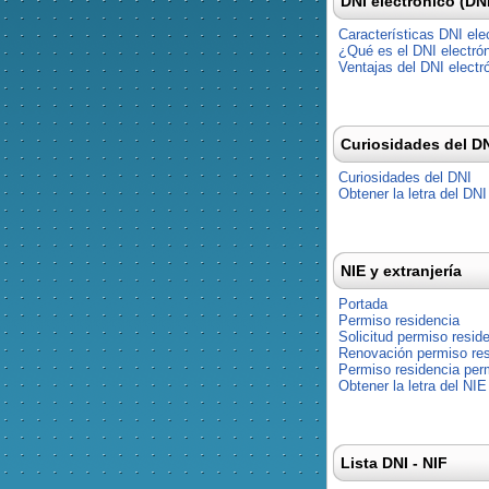
DNI electrónico (DN
Características DNI ele
¿Qué es el DNI electró
Ventajas del DNI electr
Curiosidades del D
Curiosidades del DNI
Obtener la letra del DNI
NIE y extranjería
Portada
Permiso residencia
Solicitud permiso resid
Renovación permiso res
Permiso residencia pe
Obtener la letra del NIE
Lista DNI - NIF