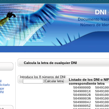
DNI
Documento Nacio
Número de Ident
Calcula la letra de cualquier DNI
Introduce los 8 números del DNI:
Listado de los DNI o NI
NI
correspondiente letra
citarlo
50490000D
5049100
jar
50490001X
5049100
DNI
50490002B
5049100
50490003N
5049100
50490004J
5049100
50490005Z
5049100