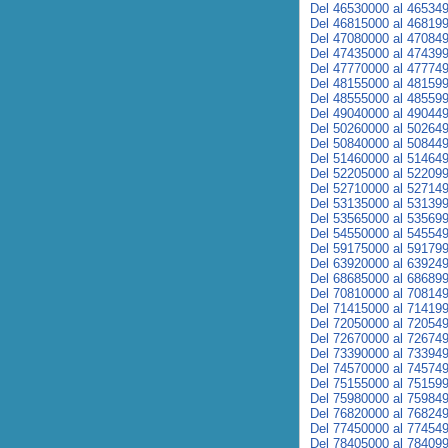
Del 46530000 al 46534
Del 46815000 al 46819
Del 47080000 al 47084
Del 47435000 al 47439
Del 47770000 al 47774
Del 48155000 al 48159
Del 48555000 al 48559
Del 49040000 al 49044
Del 50260000 al 50264
Del 50840000 al 50844
Del 51460000 al 51464
Del 52205000 al 52209
Del 52710000 al 52714
Del 53135000 al 53139
Del 53565000 al 53569
Del 54550000 al 54554
Del 59175000 al 59179
Del 63920000 al 63924
Del 68685000 al 68689
Del 70810000 al 70814
Del 71415000 al 71419
Del 72050000 al 72054
Del 72670000 al 72674
Del 73390000 al 73394
Del 74570000 al 74574
Del 75155000 al 75159
Del 75980000 al 75984
Del 76820000 al 76824
Del 77450000 al 77454
Del 78405000 al 78409