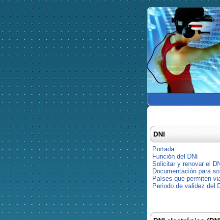
DNI
Portada
Función del DNI
Solicitar y renovar el D
Documentación para soli
Países que permiten via
Periodo de validez del 