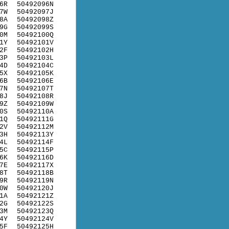
6R
50492096N
7W
50492097J
8A
50492098Z
9G
50492099S
0M
50492100Q
1Y
50492101V
2F
50492102H
3P
50492103L
4D
50492104C
5X
50492105K
6B
50492106E
7N
50492107T
8J
50492108R
9Z
50492109W
0S
50492110A
1Q
50492111G
2V
50492112M
3H
50492113Y
4L
50492114F
5C
50492115P
6K
50492116D
7E
50492117X
8T
50492118B
9R
50492119N
0W
50492120J
1A
50492121Z
2G
50492122S
3M
50492123Q
4Y
50492124V
5F
50492125H