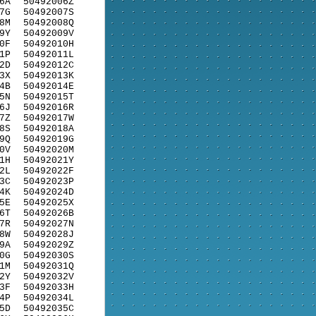
6A
50492006Z
7G
50492007S
8M
50492008Q
9Y
50492009V
0F
50492010H
1P
50492011L
2D
50492012C
3X
50492013K
4B
50492014E
5N
50492015T
6J
50492016R
7Z
50492017W
8S
50492018A
9Q
50492019G
0V
50492020M
1H
50492021Y
2L
50492022F
3C
50492023P
4K
50492024D
5E
50492025X
6T
50492026B
7R
50492027N
8W
50492028J
9A
50492029Z
0G
50492030S
1M
50492031Q
2Y
50492032V
3F
50492033H
4P
50492034L
5D
50492035C