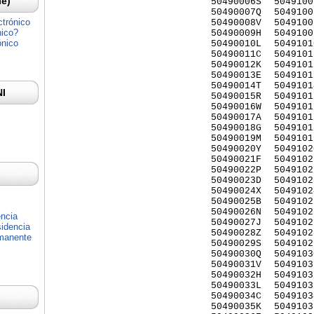
Ie)
50490006S
5049100
50490007Q
5049100
ctrónico
50490008V
5049100
nico?
50490009H
5049100
ónico
50490010L
5049101
50490011C
5049101
50490012K
5049101
50490013E
5049101
50490014T
5049101
NI
50490015R
5049101
50490016W
5049101
50490017A
5049101
50490018G
5049101
50490019M
5049101
50490020Y
5049102
50490021F
5049102
50490022P
5049102
50490023D
5049102
50490024X
5049102
50490025B
5049102
50490026N
5049102
encia
50490027J
5049102
idencia
50490028Z
5049102
rmanente
50490029S
5049102
50490030Q
5049103
50490031V
5049103
50490032H
5049103
50490033L
5049103
50490034C
5049103
50490035K
5049103