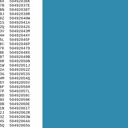
6X
50492036K
7B
50492037E
8N
50492038T
9J
50492039R
0Z
50492040W
1S
50492041A
2Q
50492042G
3V
50492043M
4H
50492044Y
5L
50492045F
6C
50492046P
7K
50492047D
8E
50492048X
9T
50492049B
0R
50492050N
1W
50492051J
2A
50492052Z
3G
50492053S
4M
50492054Q
5Y
50492055V
6F
50492056H
7P
50492057L
8D
50492058C
9X
50492059K
0B
50492060E
1N
50492061T
2J
50492062R
3Z
50492063W
4S
50492064A
5Q
50492065G