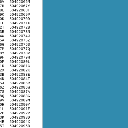
6V
50492066M
7H
50492067Y
8L
50492068F
9C
50492069P
0K
50492070D
1E
50492071X
2T
50492072B
3R
50492073N
4W
50492074J
5A
50492075Z
6G
50492076S
7M
50492077Q
8Y
50492078V
9F
50492079H
0P
50492080L
1D
50492081C
2X
50492082K
3B
50492083E
4N
50492084T
5J
50492085R
6Z
50492086W
7S
50492087A
8Q
50492088G
9V
50492089M
0H
50492090Y
1L
50492091F
2C
50492092P
3K
50492093D
4E
50492094X
5T
50492095B