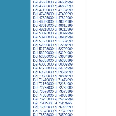
Del 46580000 al 46584999
Del 46865000 al 46869999
Del 47150000 al 47154999
Del 47495000 al 47499999
Del 47825000 al 47829999
Del 48300000 al 48304999
Del 48615000 al 48619999
Del 49215000 al 49219999
Del 50395000 al 50399999
Del 50900000 al 50904999
Del 51630000 al 51634999
Del 52290000 al 52294999
Del 52795000 al 52799999
Del 53200000 al 53204999
Del 53660000 al 53664999
Del 55365000 al 55369999
Del 60005000 al 60009999
Del 64760000 al 64764999
Del 69520000 al 69524999
Del 70890000 al 70894999
Del 71470000 al 71474999
Del 72130000 al 72134999
Del 72735000 al 72739999
Del 73575000 al 73579999
Del 74665000 al 74669999
Del 75255000 al 75259999
Del 76115000 al 76119999
Del 76925000 al 76929999
Del 77575000 al 77579999
Del 78505000 al 78509999