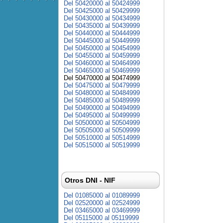
Del 50420000 al 50424999
Del 50425000 al 50429999
Del 50430000 al 50434999
Del 50435000 al 50439999
Del 50440000 al 50444999
Del 50445000 al 50449999
Del 50450000 al 50454999
Del 50455000 al 50459999
Del 50460000 al 50464999
Del 50465000 al 50469999
Del 50470000 al 50474999
Del 50475000 al 50479999
Del 50480000 al 50484999
Del 50485000 al 50489999
Del 50490000 al 50494999
Del 50495000 al 50499999
Del 50500000 al 50504999
Del 50505000 al 50509999
Del 50510000 al 50514999
Del 50515000 al 50519999
Otros DNI - NIF
Del 01085000 al 01089999
Del 02520000 al 02524999
Del 03465000 al 03469999
Del 05115000 al 05119999