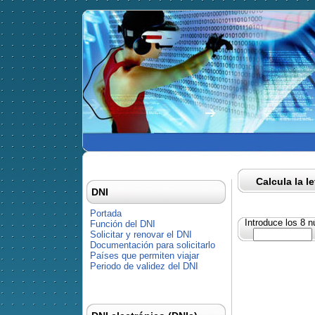
Calcula la l
DNI
Portada
Introduce los 8 
Función del DNI
Solicitar y renovar el DNI
Documentación para solicitarlo
Países que permiten viajar
Periodo de validez del DNI