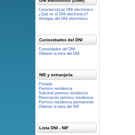
DNI electrónico (DNIe)
Características DNI electrónico
¿Qué es el DNI electrónico?
Ventajas del DNI electrónico
Curiosidades del DNI
Curiosidades del DNI
Obtener la letra del DNI
NIE y extranjería
Portada
Permiso residencia
Solicitud permiso residencia
Renovación permiso residencia
Permiso residencia permanente
Obtener la letra del NIE
Lista DNI - NIF