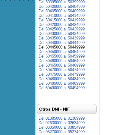
Del 50395000 al 50399999
Del 50400000 al 50404999
Del 50405000 al 50409999
Del 50410000 al 50414999
Del 50415000 al 50419999
Del 50420000 al 50424999
Del 50425000 al 50429999
Del 50430000 al 50434999
Del 50435000 al 50439999
Del 50440000 al 50444999
Del 50445000 al 50449999
Del 50450000 al 50454999
Del 50455000 al 50459999
Del 50460000 al 50464999
Del 50465000 al 50469999
Del 50470000 al 50474999
Del 50475000 al 50479999
Del 50480000 al 50484999
Del 50485000 al 50489999
Del 50490000 al 50494999
Otros DNI - NIF
Del 01385000 al 01389999
Del 02630000 al 02634999
Del 03850000 al 03854999
Del 05270000 al 05274999