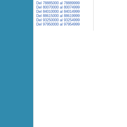
Del 78885000 al 78889999
Del 80070000 al 80074999
Del 84010000 al 84014999
Del 88615000 al 88619999
Del 93250000 al 93254999
Del 97950000 al 97954999