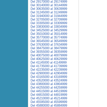
Del 29170000 al 29174999
Del 30140000 al 30144999
Del 30635000 al 30639999
Del 31245000 al 31249999
Del 31940000 al 31944999
Del 32705000 al 32709999
Del 33305000 al 33309999
Del 33830000 al 33834999
Del 34525000 al 34529999
Del 35010000 al 35014999
Del 35770000 al 35774999
Del 36545000 al 36549999
Del 37630000 al 37634999
Del 38475000 al 38479999
Del 39355000 al 39359999
Del 40075000 al 40079999
Del 40625000 al 40629999
Del 41145000 al 41149999
Del 41735000 al 41739999
Del 42235000 al 42239999
Del 42900000 al 42904999
Del 43165000 al 43169999
Del 43520000 al 43524999
Del 43800000 al 43804999
Del 44255000 al 44259999
Del 44515000 al 44519999
Del 44815000 al 44819999
Del 45210000 al 45214999
Del 45595000 al 45599999
Del 45880000 al 45884999