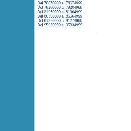
Del 78670000 al 78674999
Del 79200000 al 79204999
Del 81960000 al 81964999
Del 86560000 al 86564999
Del 91270000 al 91274999
Del 95930000 al 95934999