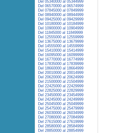
Del 05340000 al 05344999
Del 06570000 al 06574999
Del 07845000 al 07849999
Del 08940000 al 08944999
Del 09425000 al 09429999
Del 10180000 al 10184999
Del 10900000 al 10904999
Del 11845000 al 11849999
Del 12555000 al 12559999
Del 13675000 al 13679999
Del 14555000 al 14559999
Del 15410000 al 15414999
Del 16095000 al 16099999
Del 16770000 al 16774999
Del 17835000 al 17839999
Del 18660000 al 18664999
Del 20010000 al 20014999
Del 20620000 al 20624999
Del 21500000 al 21504999
Del 22425000 al 22429999
Del 22825000 al 22829999
Del 23450000 al 23454999
Del 24245000 al 24249999
Del 25045000 al 25049999
Del 25475000 al 25479999
Del 26030000 al 26034999
Del 27080000 al 27084999
Del 27615000 al 27619999
Del 28580000 al 28584999
Del 28850000 al 28854999