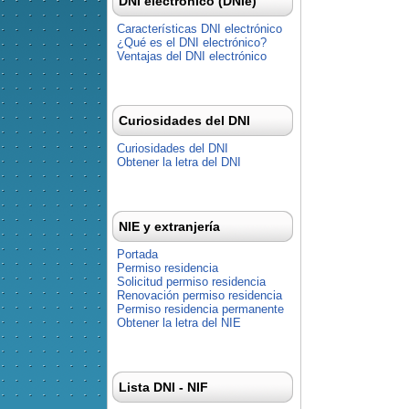
DNI electrónico (DNIe)
Características DNI electrónico
¿Qué es el DNI electrónico?
Ventajas del DNI electrónico
Curiosidades del DNI
Curiosidades del DNI
Obtener la letra del DNI
NIE y extranjería
Portada
Permiso residencia
Solicitud permiso residencia
Renovación permiso residencia
Permiso residencia permanente
Obtener la letra del NIE
Lista DNI - NIF