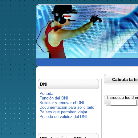
Calcula la l
DNI
Portada
Introduce los 8 
Función del DNI
Solicitar y renovar el DNI
Documentación para solicitarlo
Países que permiten viajar
Periodo de validez del DNI