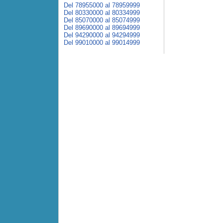
Del 78955000 al 78959999
Del 80330000 al 80334999
Del 85070000 al 85074999
Del 89690000 al 89694999
Del 94290000 al 94294999
Del 99010000 al 99014999