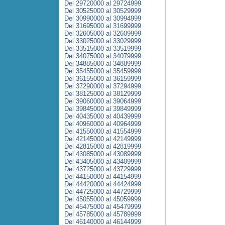
Del 29720000 al 29724999
Del 30525000 al 30529999
Del 30990000 al 30994999
Del 31695000 al 31699999
Del 32605000 al 32609999
Del 33025000 al 33029999
Del 33515000 al 33519999
Del 34075000 al 34079999
Del 34885000 al 34889999
Del 35455000 al 35459999
Del 36155000 al 36159999
Del 37290000 al 37294999
Del 38125000 al 38129999
Del 39060000 al 39064999
Del 39845000 al 39849999
Del 40435000 al 40439999
Del 40960000 al 40964999
Del 41550000 al 41554999
Del 42145000 al 42149999
Del 42815000 al 42819999
Del 43085000 al 43089999
Del 43405000 al 43409999
Del 43725000 al 43729999
Del 44150000 al 44154999
Del 44420000 al 44424999
Del 44725000 al 44729999
Del 45055000 al 45059999
Del 45475000 al 45479999
Del 45785000 al 45789999
Del 46140000 al 46144999